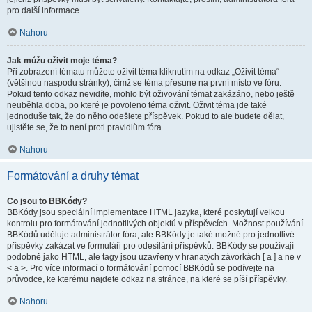
pro další informace.
Nahoru
Jak můžu oživit moje téma?
Při zobrazení tématu můžete oživit téma kliknutím na odkaz „Oživit téma“
(většinou naspodu stránky), čímž se téma přesune na první místo ve fóru.
Pokud tento odkaz nevidíte, mohlo být oživování témat zakázáno, nebo ještě
neuběhla doba, po které je povoleno téma oživit. Oživit téma jde také
jednoduše tak, že do něho odešlete příspěvek. Pokud to ale budete dělat,
ujistěte se, že to není proti pravidlům fóra.
Nahoru
Formátování a druhy témat
Co jsou to BBKódy?
BBKódy jsou speciální implementace HTML jazyka, které poskytují velkou
kontrolu pro formátování jednotlivých objektů v příspěvcích. Možnost používání
BBKódů uděluje administrátor fóra, ale BBKódy je také možné pro jednotlivé
příspěvky zakázat ve formuláři pro odesílání příspěvků. BBKódy se používají
podobně jako HTML, ale tagy jsou uzavřeny v hranatých závorkách [ a ] a ne v
< a >. Pro více informací o formátování pomocí BBKódů se podívejte na
průvodce, ke kterému najdete odkaz na stránce, na které se píší příspěvky.
Nahoru