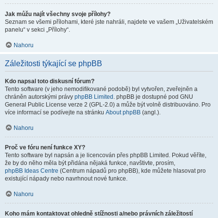
Jak můžu najít všechny svoje přílohy?
Seznam se všemi přílohami, které jste nahráli, najdete ve vašem „Uživatelském
panelu“ v sekci „Přílohy“.
Nahoru
Záležitosti týkající se phpBB
Kdo napsal toto diskusní fórum?
Tento software (v jeho nemodifikované podobě) byl vytvořen, zveřejněn a
chráněn autorskými právy
phpBB Limited
. phpBB je dostupné pod GNU
General Public License verze 2 (GPL-2.0) a může být volně distribuováno. Pro
více informací se podívejte na stránku
About phpBB
(angl.).
Nahoru
Proč ve fóru není funkce XY?
Tento software byl napsán a je licencován přes phpBB Limited. Pokud věříte,
že by do něho měla být přidána nějaká funkce, navštivte, prosím,
phpBB Ideas Centre
(Centrum nápadů pro phpBB), kde můžete hlasovat pro
existující nápady nebo navrhnout nové funkce.
Nahoru
Koho mám kontaktovat ohledně stížnosti a/nebo právních záležitostí