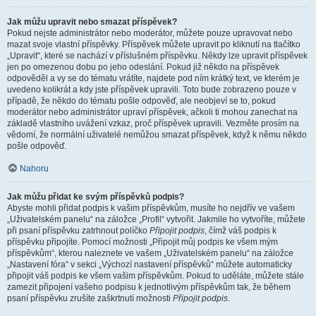
Jak můžu upravit nebo smazat příspěvek?
Pokud nejste administrátor nebo moderátor, můžete pouze upravovat nebo
mazat svoje vlastní příspěvky. Příspěvek můžete upravit po kliknutí na tlačítko
„Upravit“, které se nachází v příslušném příspěvku. Někdy lze upravit příspěvek
jen po omezenou dobu po jeho odeslání. Pokud již někdo na příspěvek
odpověděl a vy se do tématu vrátíte, najdete pod ním krátký text, ve kterém je
uvedeno kolikrát a kdy jste příspěvek upravili. Toto bude zobrazeno pouze v
případě, že někdo do tématu pošle odpověď, ale neobjeví se to, pokud
moderátor nebo administrátor upraví příspěvek, ačkoli ti mohou zanechat na
základě vlastního uvážení vzkaz, proč příspěvek upravili. Vezměte prosím na
vědomí, že normální uživatelé nemůžou smazat příspěvek, když k němu někdo
pošle odpověď.
Nahoru
Jak můžu přidat ke svým příspěvků podpis?
Abyste mohli přidat podpis k vašim příspěvkům, musíte ho nejdřív ve vašem
„Uživatelském panelu“ na záložce „Profil“ vytvořit. Jakmile ho vytvoříte, můžete
při psaní příspěvku zatrhnout políčko
Připojit podpis
, čímž váš podpis k
příspěvku připojíte. Pomocí možnosti „Připojit můj podpis ke všem mým
příspěvkům“, kterou naleznete ve vašem „Uživatelském panelu“ na záložce
„Nastavení fóra“ v sekci „Výchozí nastavení příspěvků“ můžete automaticky
připojit váš podpis ke všem vašim příspěvkům. Pokud to uděláte, můžete stále
zamezit připojení vašeho podpisu k jednotlivým příspěvkům tak, že během
psaní příspěvku zrušíte zaškrtnutí možnosti
Připojit podpis
.