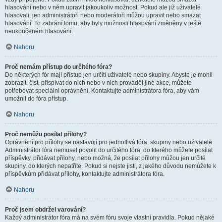
hlasování nebo v něm upravit jakoukoliv možnost. Pokud ale již uživatelé
hlasovali, jen administrátoři nebo moderátoři můžou upravit nebo smazat
hlasování. To zabrání tomu, aby byly možnosti hlasování změněny v ještě
neukončeném hlasování.
Nahoru
Proč nemám přístup do určitého fóra?
Do některých fór mají přístup jen určití uživatelé nebo skupiny. Abyste je mohli
zobrazit, číst, přispívat do nich nebo v nich provádět jiné akce, můžete
potřebovat speciální oprávnění. Kontaktujte administrátora fóra, aby vám
umožnil do fóra přístup.
Nahoru
Proč nemůžu posílat přílohy?
Oprávnění pro přílohy se nastavují pro jednotlivá fóra, skupiny nebo uživatele.
Administrátor fóra nemusel povolit do určitého fóra, do kterého můžete posílat
příspěvky, přidávat přílohy, nebo možná, že posílat přílohy můžou jen určité
skupiny, do kterých nepatříte. Pokud si nejste jisti, z jakého důvodu nemůžete k
příspěvkům přidávat přílohy, kontaktujte administrátora fóra.
Nahoru
Proč jsem obdržel varování?
Každý administrátor fóra má na svém fóru svoje vlastní pravidla. Pokud nějaké