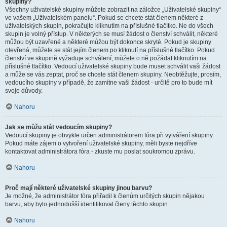
skupiny?
Všechny uživatelské skupiny můžete zobrazit na záložce „Uživatelské skupiny“
ve vašem „Uživatelském panelu“. Pokud se chcete stát členem některé z
uživatelských skupin, pokračujte kliknutím na příslušné tlačítko. Ne do všech
skupin je volný přístup. V některých se musí žádost o členství schválit, některé
můžou být uzavřené a některé můžou být dokonce skryté. Pokud je skupiny
otevřená, můžete se stát jejím členem po kliknutí na příslušné tlačítko. Pokud
členství ve skupině vyžaduje schválení, můžete o ně požádat kliknutím na
příslušné tlačítko. Vedoucí uživatelské skupiny bude muset schválit vaši žádost
a může se vás zeptat, proč se chcete stát členem skupiny. Neobtěžujte, prosím,
vedoucího skupiny v případě, že zamítne vaši žádost - určitě pro to bude mít
svoje důvody.
Nahoru
Jak se můžu stát vedoucím skupiny?
Vedoucí skupiny je obvykle určen administrátorem fóra při vytváření skupiny.
Pokud máte zájem o vytvoření uživatelské skupiny, měli byste nejdříve
kontaktovat administrátora fóra - zkuste mu poslat soukromou zprávu.
Nahoru
Proč mají některé uživatelské skupiny jinou barvu?
Je možné, že administrátor fóra přiřadil k členům určitých skupin nějakou
barvu, aby bylo jednodušší identifikovat členy těchto skupin.
Nahoru