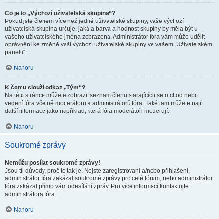
Co je to „Výchozí uživatelská skupina“?
Pokud jste členem více než jedné uživatelské skupiny, vaše výchozí
uživatelská skupina určuje, jaká a barva a hodnost skupiny by měla být u
vašeho uživatelského jména zobrazena. Administrátor fóra vám může udělit
oprávnění ke změně vaší výchozí uživatelské skupiny ve vašem „Uživatelském
panelu“.
Nahoru
K čemu slouží odkaz „Tým“?
Na této stránce můžete zobrazit seznam členů starajících se o chod nebo
vedení fóra včetně moderátorů a administrátorů fóra. Také tam můžete najít
další informace jako například, která fóra moderátoři moderují.
Nahoru
Soukromé zprávy
Nemůžu posílat soukromé zprávy!
Jsou tři důvody, proč to tak je. Nejste zaregistrovaní a/nebo přihlášení,
administrátor fóra zakázal soukromé zprávy pro celé fórum, nebo administrátor
fóra zakázal přímo vám odesílání zpráv. Pro více informací kontaktujte
administrátora fóra.
Nahoru