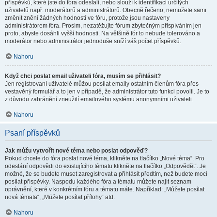
příspěvků, které jste do fóra odeslali, nebo slouží k identifikaci určitých
uživatelů např. moderátorů a administrátorů. Obecně řečeno, nemůžete sami
změnit znění žádných hodností ve fóru, protože jsou nastaveny
administrátorem fóra. Prosím, nezatěžujte fórum zbytečným přispíváním jen
proto, abyste dosáhli vyšší hodnosti. Na většině fór to nebude tolerováno a
moderátor nebo administrátor jednoduše sníží váš počet příspěvků.
Nahoru
Když chci poslat email uživateli fóra, musím se přihlásit?
Jen registrovaní uživatelé můžou posílat emaily ostatním členům fóra přes
vestavěný formulář a to jen v případě, že administrátor tuto funkci povolil. Je to
z důvodu zabránění zneužití emailového systému anonymními uživateli.
Nahoru
Psaní příspěvků
Jak můžu vytvořit nové téma nebo poslat odpověď?
Pokud chcete do fóra poslat nové téma, klikněte na tlačítko „Nové téma“. Pro
odeslání odpovědi do existujícího tématu klikněte na tlačítko „Odpovědět“. Je
možné, že se budete muset zaregistrovat a přihlásit předtím, než budete moci
posílat příspěvky. Naspodu každého fóra a tématu můžete najít seznam
oprávnění, které v konkrétním fóru a tématu máte. Například: „Můžete posílat
nová témata“, „Můžete posílat přílohy“ atd.
Nahoru