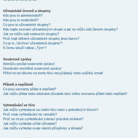
Uživatelské úrovně a skupiny
Kdo jsou to administrátoři?
Kdo jsou to moderátoři?
Co jsou to uživatelské skupiny?
Kde najdu seznam uživatelských skupin a jak se můžu stát členem skupiny?
Jak se můžu stát vedoucím skupiny?
Proč mají některé uživatelské skupiny jinou barvu?
Co je to „Výchozí uživatelská skupina“?
K čemu slouží odkaz „Tým“?
Soukromé zprávy
Nemůžu posílat soukromé zprávy!
Dostávám nechtěné soukromé zprávy!
Přišel mi od někoho na tomto fóru nevyžádaný nebo urážlivý email!
Přátelé a nepřátelé
Co jsou seznamy přátel a nepřátel?
Jak můžu přidat nebo odstranit uživatele do/z mého seznamu přátel nebo nepřátel?
Vyhledávání ve fóru
Jak můžu vyhledávat na celém fóru nebo v jednotlivých fórech?
Proč moje vyhledávání nic nenašlo?
Proč se mi po vyhledávání zobrazí prázdná stránka!?
Jak můžu vyhledat určité uživatele?
Jak můžu vyhledat svoje vlastní příspěvky a témata?