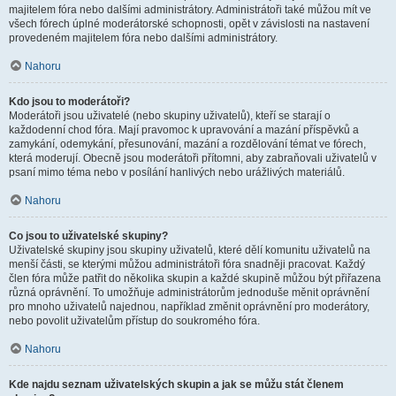
majitelem fóra nebo dalšími administrátory. Administrátoři také můžou mít ve
všech fórech úplné moderátorské schopnosti, opět v závislosti na nastavení
provedeném majitelem fóra nebo dalšími administrátory.
Nahoru
Kdo jsou to moderátoři?
Moderátoři jsou uživatelé (nebo skupiny uživatelů), kteří se starají o
každodenní chod fóra. Mají pravomoc k upravování a mazání příspěvků a
zamykání, odemykání, přesunování, mazání a rozdělování témat ve fórech,
která moderují. Obecně jsou moderátoři přítomni, aby zabraňovali uživatelů v
psaní mimo téma nebo v posílání hanlivých nebo urážlivých materiálů.
Nahoru
Co jsou to uživatelské skupiny?
Uživatelské skupiny jsou skupiny uživatelů, které dělí komunitu uživatelů na
menší části, se kterými můžou administrátoři fóra snadněji pracovat. Každý
člen fóra může patřit do několika skupin a každé skupině můžou být přiřazena
různá oprávnění. To umožňuje administrátorům jednoduše měnit oprávnění
pro mnoho uživatelů najednou, například změnit oprávnění pro moderátory,
nebo povolit uživatelům přístup do soukromého fóra.
Nahoru
Kde najdu seznam uživatelských skupin a jak se můžu stát členem