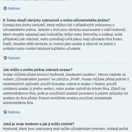
Nahoru
K čemu slouží obrázky zobrazené u mého uživatelského jména?
Existují dva druhy obrázků, které můžou být v příspěvcích zobrazeny u
uživatelského jména. Jedním z nich jsou obrázky asociované s vaší hodností,
které obvykle vypadají jako hvězdičky, tečky nebo čtverečky a indikují, kolik
příspěvků jste odeslali, nebo pomáhají určit jakou mají uživatelé fóra funkci.
Další, obvykle větší obrázek, je známý jako avatar a obecně se jedná o
unikátní nebo osobní obrázek každého uživatele.
Nahoru
Jak můžu u svého jména zobrazit avatar?
Avatar můžete přidat pomocí možnosti „Nastavení avataru“, kterou najdete ve
vašem „Uživatelském panelu“ na záložce „Profil“. Avatar můžete přidat jedním z
následujících způsobů: použít Gravatar, vybrat si avatar v Galerii, použít
vzdálený avatar (z jiného webu), nebo avatar nahrát do tohoto fóra. Záleží na
administrátorovi fóra, jestli je používání avatarů povoleno a jakými způsoby lze
avatary do fóra přidat. Pokud nemůžete avatary používat, kontaktujte
administrátora fóra.
Nahoru
Jaká je moje hodnost a jak ji můžu změnit?
Hodnosti, které jsou zobrazeny pod vaším uživatelským jménem, indikují počet