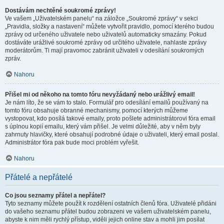
Dostávám nechtěné soukromé zprávy!
Ve vašem „Uživatelském panelu“ na záložce „Soukromé zprávy“ v sekci
„Pravidla, složky a nastavení“ můžete vytvořit pravidlo, pomocí kterého budou
zprávy od určeného uživatele nebo uživatelů automaticky smazány. Pokud
dostáváte urážlivé soukromé zprávy od určitého uživatele, nahlaste zprávy
moderátorům. Ti mají pravomoc zabránit uživateli v odesílání soukromých
zpráv.
Nahoru
Přišel mi od někoho na tomto fóru nevyžádaný nebo urážlivý email!
Je nám líto, že se vám to stalo. Formulář pro odesílání emailů používaný na
tomto fóru obsahuje obranné mechanismy, pomocí kterých můžeme
vystopovat, kdo posílá takové emaily, proto pošlete administrátorovi fóra email
s úplnou kopií emailu, který vám přišel. Je velmi důležité, aby v něm byly
zahrnuty hlavičky, které obsahují podrobné údaje o uživateli, který email poslal.
Administrátor fóra pak bude moci problém vyřešit.
Nahoru
Přátelé a nepřátelé
Co jsou seznamy přátel a nepřátel?
Tyto seznamy můžete použít k rozdělení ostatních členů fóra. Uživatelé přidáni
do vašeho seznamu přátel budou zobrazeni ve vašem uživatelském panelu,
abyste k nim měli rychlý přístup, viděli jejich online stav a mohli jim posílat