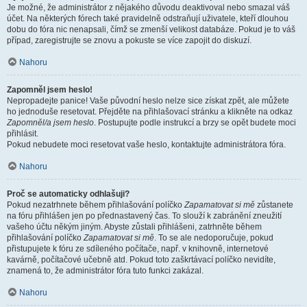
Je možné, že administrátor z nějakého důvodu deaktivoval nebo smazal váš
účet. Na některých fórech také pravidelně odstraňují uživatele, kteří dlouhou
dobu do fóra nic nenapsali, čímž se zmenší velikost databáze. Pokud je to váš
případ, zaregistrujte se znovu a pokuste se více zapojit do diskuzí.
Nahoru
Zapomněl jsem heslo!
Nepropadejte panice! Vaše původní heslo nelze sice získat zpět, ale můžete
ho jednoduše resetovat. Přejděte na přihlašovací stránku a klikněte na odkaz
Zapomněl/a jsem heslo
. Postupujte podle instrukcí a brzy se opět budete moci
přihlásit.
Pokud nebudete moci resetovat vaše heslo, kontaktujte administrátora fóra.
Nahoru
Proč se automaticky odhlašuji?
Pokud nezatrhnete během přihlašování políčko
Zapamatovat si mě
zůstanete
na fóru přihlášen jen po přednastavený čas. To slouží k zabránění zneužití
vašeho účtu někým jiným. Abyste zůstali přihlášeni, zatrhněte během
přihlašování políčko
Zapamatovat si mě
. To se ale nedoporučuje, pokud
přistupujete k fóru ze sdíleného počítače, např. v knihovně, internetové
kavárně, počítačové učebně atd. Pokud toto zaškrtávací políčko nevidíte,
znamená to, že administrátor fóra tuto funkci zakázal.
Nahoru