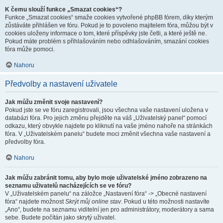
K čemu slouží funkce „Smazat cookies“?
Funkce „Smazat cookies“ smaže cookies vytvořené phpBB fórem, díky kterým
zůstáváte přihlášen ve fóru. Pokud je to povoleno majitelem fóra, můžou být v
cookies uloženy informace o tom, které příspěvky jste četli, a které ještě ne.
Pokud máte problém s přihlašováním nebo odhlašováním, smazání cookies
fóra může pomoci.
Nahoru
Předvolby a nastavení uživatele
Jak můžu změnit svoje nastavení?
Pokud jste se ve fóru zaregistrovali, jsou všechna vaše nastavení uložena v
databázi fóra. Pro jejich změnu přejděte na váš „Uživatelský panel“ pomocí
odkazu, který obvykle najdete po kliknutí na vaše jméno nahoře na stránkách
fóra. V „Uživatelském panelu“ budete moci změnit všechna vaše nastavení a
předvolby fóra.
Nahoru
Jak můžu zabránit tomu, aby bylo moje uživatelské jméno zobrazeno na
seznamu uživatelů nacházejících se ve fóru?
V „Uživatelském panelu“ na záložce „Nastavení fóra“ -> „Obecné nastavení
fóra“ najdete možnost
Skrýt můj online stav
. Pokud u této možnosti nastavíte
„Ano“, budete na seznamu viditelní jen pro administrátory, moderátory a sama
sebe. Budete počítán jako skrytý uživatel.