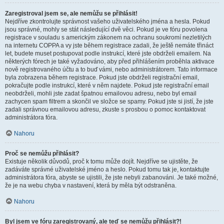
Zaregistroval jsem se, ale nemůžu se přihlásit!
Nejdříve zkontrolujte správnost vašeho uživatelského jména a hesla. Pokud
jsou správné, mohly se stát následující dvě věci. Pokud je ve fóru povolena
registrace v souladu s americkým zákonem na ochranu soukromí nezletilých
na internetu COPPA a vy jste během registrace zadali, že ještě nemáte třináct
let, budete muset postupovat podle instrukcí, které jste obdrželi emailem. Na
některých fórech je také vyžadováno, aby před přihlášením proběhla aktivace
nově registrovaného účtu a to buď vámi, nebo administrátorem. Tato informace
byla zobrazena během registrace. Pokud jste obdrželi registrační email,
pokračujte podle instrukcí, které v něm najdete. Pokud jste registrační email
neobdrželi, mohli jste zadat špatnou emailovou adresu, nebo byl email
zachycen spam filtrem a skončil ve složce se spamy. Pokud jste si jistí, že jste
zadali správnou emailovou adresu, zkuste s prosbou o pomoc kontaktovat
administrátora fóra.
Nahoru
Proč se nemůžu přihlásit?
Existuje několik důvodů, proč k tomu může dojít. Nejdříve se ujistěte, že
zadáváte správné uživatelské jméno a heslo. Pokud tomu tak je, kontaktujte
administrátora fóra, abyste se ujistili, že jste nebyli zabanováni. Je také možné,
že je na webu chyba v nastavení, která by měla být odstraněna.
Nahoru
Byl jsem ve fóru zaregistrovaný, ale teď se nemůžu přihlásit?!