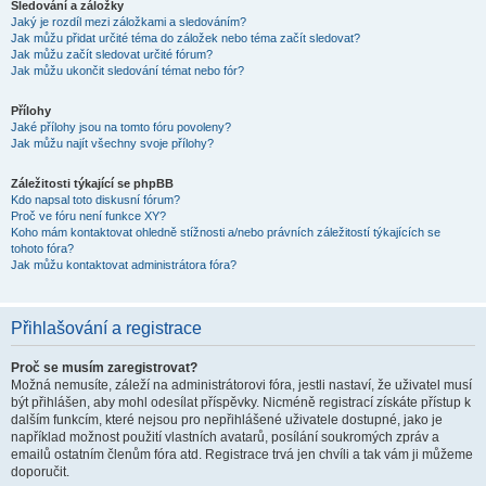
Sledování a záložky
Jaký je rozdíl mezi záložkami a sledováním?
Jak můžu přidat určité téma do záložek nebo téma začít sledovat?
Jak můžu začít sledovat určité fórum?
Jak můžu ukončit sledování témat nebo fór?
Přílohy
Jaké přílohy jsou na tomto fóru povoleny?
Jak můžu najít všechny svoje přílohy?
Záležitosti týkající se phpBB
Kdo napsal toto diskusní fórum?
Proč ve fóru není funkce XY?
Koho mám kontaktovat ohledně stížnosti a/nebo právních záležitostí týkajících se
tohoto fóra?
Jak můžu kontaktovat administrátora fóra?
Přihlašování a registrace
Proč se musím zaregistrovat?
Možná nemusíte, záleží na administrátorovi fóra, jestli nastaví, že uživatel musí
být přihlášen, aby mohl odesílat příspěvky. Nicméně registrací získáte přístup k
dalším funkcím, které nejsou pro nepřihlášené uživatele dostupné, jako je
například možnost použití vlastních avatarů, posílání soukromých zpráv a
emailů ostatním členům fóra atd. Registrace trvá jen chvíli a tak vám ji můžeme
doporučit.