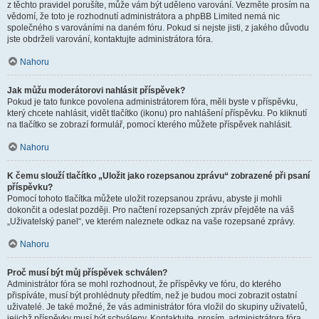
z těchto pravidel porušíte, může vám být uděleno varování. Vezměte prosím na
vědomí, že toto je rozhodnutí administrátora a phpBB Limited nemá nic
společného s varováními na daném fóru. Pokud si nejste jisti, z jakého důvodu
jste obdrželi varování, kontaktujte administrátora fóra.
Nahoru
Jak můžu moderátorovi nahlásit příspěvek?
Pokud je tato funkce povolena administrátorem fóra, měli byste v příspěvku,
který chcete nahlásit, vidět tlačítko (ikonu) pro nahlášení příspěvku. Po kliknutí
na tlačítko se zobrazí formulář, pomocí kterého můžete příspěvek nahlásit.
Nahoru
K čemu slouží tlačítko „Uložit jako rozepsanou zprávu“ zobrazené při psaní
příspěvku?
Pomocí tohoto tlačítka můžete uložit rozepsanou zprávu, abyste ji mohli
dokončit a odeslat později. Pro načtení rozepsaných zpráv přejděte na váš
„Uživatelský panel“, ve kterém naleznete odkaz na vaše rozepsané zprávy.
Nahoru
Proč musí být můj příspěvek schválen?
Administrátor fóra se mohl rozhodnout, že příspěvky ve fóru, do kterého
přispíváte, musí být prohlédnuty předtím, než je budou moci zobrazit ostatní
uživatelé. Je také možné, že vás administrátor fóra vložil do skupiny uživatelů,
jejichž příspěvky musí být schváleny. Kontaktujte, prosím, administrátora fóra