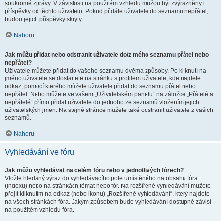
soukromé zprávy. V závislosti na použitém vzhledu můžou být zvýrazněny i
příspěvky od těchto uživatelů. Pokud přidáte uživatele do seznamu nepřátel,
budou jejich příspěvky skryty.
Nahoru
Jak můžu přidat nebo odstranit uživatele do/z mého seznamu přátel nebo
nepřátel?
Uživatele můžete přidat do vašeho seznamu dvěma způsoby. Po kliknutí na
jméno uživatele se dostanete na stránku s profilem uživatele, kde najdete
odkaz, pomocí kterého můžete uživatele přidat do seznamu přátel nebo
nepřátel. Nebo můžete ve vašem „Uživatelském panelu“ na záložce „Přátelé a
nepřátelé“ přímo přidat uživatele do jednoho ze seznamů vložením jejich
uživatelských jmen. Na stejné stránce můžete také odstranit uživatele z vašich
seznamů.
Nahoru
Vyhledávání ve fóru
Jak můžu vyhledávat na celém fóru nebo v jednotlivých fórech?
Vložte hledaný výraz do vyhledávacího pole umístěného na obsahu fóra
(indexu) nebo na stránkách témat nebo fór. Na rozšířené vyhledávání můžete
přejít kliknutím na odkaz (nebo ikonu) „Rozšířené vyhledávání“, který najdete
na všech stránkách fóra. Jakým způsobem bude vyhledávání dostupné závisí
na použitém vzhledu fóra.