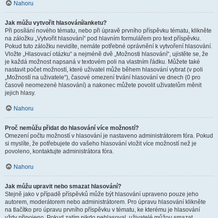
Nahoru
Jak můžu vytvořit hlasování/anketu?
Při posílání nového tématu, nebo při úpravě prvního příspěvku tématu, klikněte
na záložku „Vytvořit hlasování“ pod hlavním formulářem pro text příspěvku.
Pokud tuto záložku nevidíte, nemáte potřebné oprávnění k vytvoření hlasování.
Vložte „Hlasovací otázku“ a nejméně dvě „Možnosti hlasování“, ujistěte se, že
je každá možnost napsaná v textovém poli na vlastním řádku. Můžete také
nastavit počet možností, které uživatel může během hlasování vybrat (v poli
„Možností na uživatele“), časové omezení trvání hlasování ve dnech (0 pro
časově neomezené hlasování) a nakonec můžete povolit uživatelům měnit
jejich hlasy.
Nahoru
Proč nemůžu přidat do hlasování více možností?
Omezení počtu možností v hlasování je nastaveno administrátorem fóra. Pokud
si myslíte, že potřebujete do vašeho hlasování vložit více možností než je
povoleno, kontaktujte administrátora fóra.
Nahoru
Jak můžu upravit nebo smazat hlasování?
Stejně jako v případě příspěvků může být hlasování upraveno pouze jeho
autorem, moderátorem nebo administrátorem. Pro úpravu hlasování klikněte
na tlačítko pro úpravu prvního příspěvku v tématu, ke kterému je hlasování
vždy připojeno. Pokud zatím nikdo nehlasoval, uživatelé můžou smazat