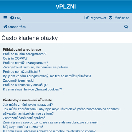
vPLZNI
FAQ
Registrovat
Přihlásit se
H
Obsah fóra
l
Často kladené otázky
e
d
Přihlašování a registrace
Proč se musím zaregistrovat?
a
Co je to COPPA?
t
Proč se nemůžu zaregistrovat?
Zaregistroval jsem se, ale nemůžu se přihlásit!
Proč se nemůžu přihlásit?
Byl jsem ve fóru zaregistrovaný, ale teď se nemůžu přihlásit?!
Zapomněl jsem heslo!
Proč se automaticky odhlašuji?
K čemu slouží funkce „Smazat cookies“?
Předvolby a nastavení uživatele
Jak můžu změnit svoje nastavení?
Jak můžu zabránit tomu, aby bylo moje uživatelské jméno zobrazeno na seznamu
uživatelů nacházejících se ve fóru?
Zobrazení časů není správné!
Změnil jsem časovou zónu, ale čas se stále nezobrazuje správně!
Můj jazyk není na seznamu!
K čemu slouží obrázky zobrazené u mého uživatelského jména?