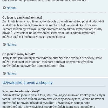
odeslání tématu jako důležitého udělována administrátorem fóra.
Nahoru
Co jsou to zamknutá témata?
Zamknutá témata jsou témata, do kterých uživatelé nemůžou posílat odpovědi
a jakékoliv hlasování, které se v nic nachází, bylo automaticky ukončeno.
Témata můžou být zamknuta moderátorem nebo administrátorem fóra z řady
důvodů. V závislosti na oprávněních, které vám udělil administrátor fóra,
můžete také mít možnost zamykat vlastní témata.
Nahoru
Co jsou to ikony témat?
Ikony témat jsou autory témat vybrané obrázky asociované s příspěvky, které
můžou indikovat jejich obsah. Možnost používat ikony témat závisí na
oprávněních nastavených administrátorem fóra.
Nahoru
Uživatelské úrovně a skupiny
Kdo jsou to administrátoři?
Administrátoři jsou uživatelé fóra, kteří mají nejvyšší úroveň kontroly nad celým
fórem. Tito členové můžou kontrolovat všechny aspekty fóra, včetně nastavení
oprávnění, banování uživatelů, vytváření uživatelských skupin nebo
moderátorů atd. a to v závislosti na oprávněních, která jsou jim udělena