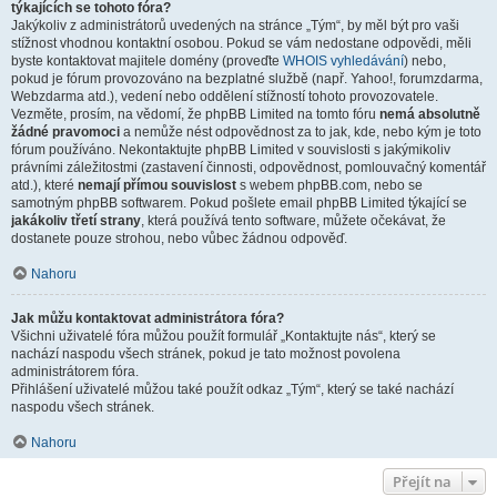
týkajících se tohoto fóra?
Jakýkoliv z administrátorů uvedených na stránce „Tým“, by měl být pro vaši
stížnost vhodnou kontaktní osobou. Pokud se vám nedostane odpovědi, měli
byste kontaktovat majitele domény (proveďte
WHOIS vyhledávání
) nebo,
pokud je fórum provozováno na bezplatné službě (např. Yahoo!, forumzdarma,
Webzdarma atd.), vedení nebo oddělení stížností tohoto provozovatele.
Vezměte, prosím, na vědomí, že phpBB Limited na tomto fóru
nemá absolutně
žádné pravomoci
a nemůže nést odpovědnost za to jak, kde, nebo kým je toto
fórum používáno. Nekontaktujte phpBB Limited v souvislosti s jakýmikoliv
právními záležitostmi (zastavení činnosti, odpovědnost, pomlouvačný komentář
atd.), které
nemají přímou souvislost
s webem phpBB.com, nebo se
samotným phpBB softwarem. Pokud pošlete email phpBB Limited týkající se
jakákoliv třetí strany
, která používá tento software, můžete očekávat, že
dostanete pouze strohou, nebo vůbec žádnou odpověď.
Nahoru
Jak můžu kontaktovat administrátora fóra?
Všichni uživatelé fóra můžou použít formulář „Kontaktujte nás“, který se
nachází naspodu všech stránek, pokud je tato možnost povolena
administrátorem fóra.
Přihlášení uživatelé můžou také použít odkaz „Tým“, který se také nachází
naspodu všech stránek.
Nahoru
Přejít na