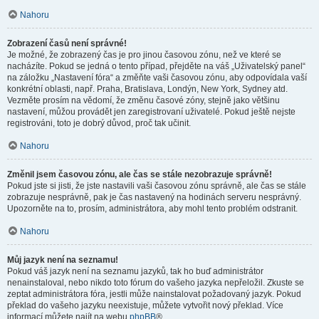
Nahoru
Zobrazení časů není správné!
Je možné, že zobrazený čas je pro jinou časovou zónu, než ve které se
nacházíte. Pokud se jedná o tento případ, přejděte na váš „Uživatelský panel“
na záložku „Nastavení fóra“ a změňte vaši časovou zónu, aby odpovídala vaší
konkrétní oblasti, např. Praha, Bratislava, Londýn, New York, Sydney atd.
Vezměte prosím na vědomí, že změnu časové zóny, stejně jako většinu
nastavení, můžou provádět jen zaregistrovaní uživatelé. Pokud ještě nejste
registrováni, toto je dobrý důvod, proč tak učinit.
Nahoru
Změnil jsem časovou zónu, ale čas se stále nezobrazuje správně!
Pokud jste si jisti, že jste nastavili vaši časovou zónu správně, ale čas se stále
zobrazuje nesprávně, pak je čas nastavený na hodinách serveru nesprávný.
Upozorněte na to, prosím, administrátora, aby mohl tento problém odstranit.
Nahoru
Můj jazyk není na seznamu!
Pokud váš jazyk není na seznamu jazyků, tak ho buď administrátor
nenainstaloval, nebo nikdo toto fórum do vašeho jazyka nepřeložil. Zkuste se
zeptat administrátora fóra, jestli může nainstalovat požadovaný jazyk. Pokud
překlad do vašeho jazyku neexistuje, můžete vytvořit nový překlad. Více
informací můžete najít na webu
phpBB
®.