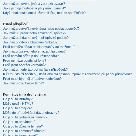
Jak můžu u svého jména zobrazit avatar?
Jaká je moje hodnost a jak ji můžu změnit?
Když chci poslat email uživateli fóra, musím se přihlásit?
Psaní příspěvků
Jak můžu vytvořit nové téma nebo poslat odpověď?
Jak můžu upravit nebo smazat příspěvek?
Jak můžu přidat ke svým příspěvků podpis?
Jak můžu vytvořit hlasování/anketu?
Proč nemůžu přidat do hlasování více možností?
Jak můžu upravit nebo smazat hlasování?
Proč nemám přístup do určitého fóra?
Proč nemůžu posílat přílohy?
Proč jsem obdržel varování?
Jak můžu moderátorovi nahlásit příspěvek?
K čemu slouží tlačítko „Uložit jako rozepsanou zprávu“ zobrazené při psaní příspěvku?
Proč musí být můj příspěvek schválen?
Jak můžu oživit moje téma?
Formátování a druhy témat
Co jsou to BBKódy?
Můžu použít HTML?
Co jsou to smajlíci?
Můžu do příspěvků přidávat obrázky?
Co jsou to globální oznámení?
Co jsou to oznámení?
Co jsou to důležitá témata?
Co jsou to zamknutá témata?
Co jsou to ikony témat?