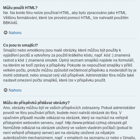
Můžu použít HTML?
Ne. Na tomto fóru nelze používat HTML, aby bylo zpracováno jako HTML.
Většinu formátování, které lze provést pomocí HTML, lze nahradit použitím
BBKódů.
Nahoru
Co jsou to smajlíci?
Smajlíci nebo emotikony jsou malé obrázky, které můžou být použity k
vyjádření pocitů a vytvořeny za použití krátkého kódu, např. kód :) znamená
radost a kód :( znamená smutek. Úplný seznam smajlíků najdete na formuláři,
na kterém se tvoří zprávy a příspěvky. Pokuste se nepoužívat smajlíky v příliš
velkém počtu, protože můžou způsobit nečitelnost příspěvku a moderátoři by je
mohli odstranit, nebo smazat celý váš příspěvek. Administrátor fóra může také
nastavit omezení počtu smajlíků, které lze v příspěvku použít.
Nahoru
Můžu do příspěvků přidávat obrázky?
Ano, obrázky můžou být ve vašich příspěvcích zobrazeny. Pokud administrátor
povolil ve fóru používání příloh, budete moci nahrát obrázek do fóra. V
opačném případě musíte odkázat na obrázek, který se nachází na veřejně
přístupném webovém serveru, např. http://www.priklad.cz/muj-obrazek.gif.
Nemůžete odkázat na obrázek uložený ve vašem vlastním počítači (pokud to
není veřejně přístupný server) ani na obrázky uložené za nějakým
autentizačním mechanizmem, např. v emailech na seznamu.cz nebo v Gmailu,