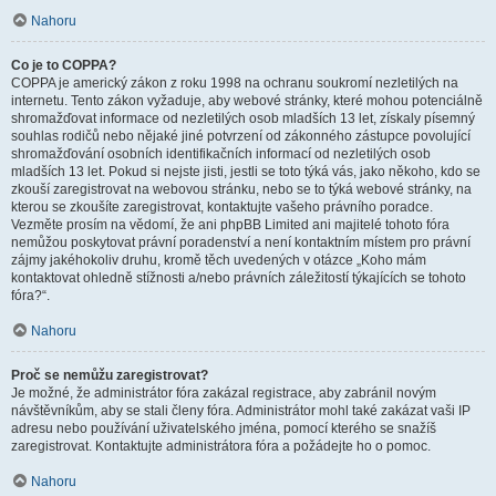
Nahoru
Co je to COPPA?
COPPA je americký zákon z roku 1998 na ochranu soukromí nezletilých na
internetu. Tento zákon vyžaduje, aby webové stránky, které mohou potenciálně
shromažďovat informace od nezletilých osob mladších 13 let, získaly písemný
souhlas rodičů nebo nějaké jiné potvrzení od zákonného zástupce povolující
shromažďování osobních identifikačních informací od nezletilých osob
mladších 13 let. Pokud si nejste jisti, jestli se toto týká vás, jako někoho, kdo se
zkouší zaregistrovat na webovou stránku, nebo se to týká webové stránky, na
kterou se zkoušíte zaregistrovat, kontaktujte vašeho právního poradce.
Vezměte prosím na vědomí, že ani phpBB Limited ani majitelé tohoto fóra
nemůžou poskytovat právní poradenství a není kontaktním místem pro právní
zájmy jakéhokoliv druhu, kromě těch uvedených v otázce „Koho mám
kontaktovat ohledně stížnosti a/nebo právních záležitostí týkajících se tohoto
fóra?“.
Nahoru
Proč se nemůžu zaregistrovat?
Je možné, že administrátor fóra zakázal registrace, aby zabránil novým
návštěvníkům, aby se stali členy fóra. Administrátor mohl také zakázat vaši IP
adresu nebo používání uživatelského jména, pomocí kterého se snažíš
zaregistrovat. Kontaktujte administrátora fóra a požádejte ho o pomoc.
Nahoru