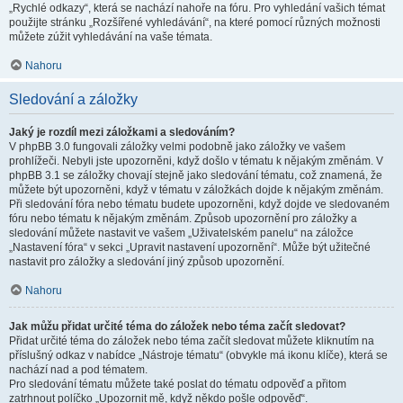
„Rychlé odkazy“, která se nachází nahoře na fóru. Pro vyhledání vašich témat
použijte stránku „Rozšířené vyhledávání“, na které pomocí různých možnosti
můžete zúžit vyhledávání na vaše témata.
Nahoru
Sledování a záložky
Jaký je rozdíl mezi záložkami a sledováním?
V phpBB 3.0 fungovali záložky velmi podobně jako záložky ve vašem
prohlížeči. Nebyli jste upozorněni, když došlo v tématu k nějakým změnám. V
phpBB 3.1 se záložky chovají stejně jako sledování tématu, což znamená, že
můžete být upozorněni, když v tématu v záložkách dojde k nějakým změnám.
Při sledování fóra nebo tématu budete upozorněni, když dojde ve sledovaném
fóru nebo tématu k nějakým změnám. Způsob upozornění pro záložky a
sledování můžete nastavit ve vašem „Uživatelském panelu“ na záložce
„Nastavení fóra“ v sekci „Upravit nastavení upozornění“. Může být užitečné
nastavit pro záložky a sledování jiný způsob upozornění.
Nahoru
Jak můžu přidat určité téma do záložek nebo téma začít sledovat?
Přidat určité téma do záložek nebo téma začít sledovat můžete kliknutím na
příslušný odkaz v nabídce „Nástroje tématu“ (obvykle má ikonu klíče), která se
nachází nad a pod tématem.
Pro sledování tématu můžete také poslat do tématu odpověď a přitom
zatrhnout políčko „Upozornit mě, když někdo pošle odpověď“.