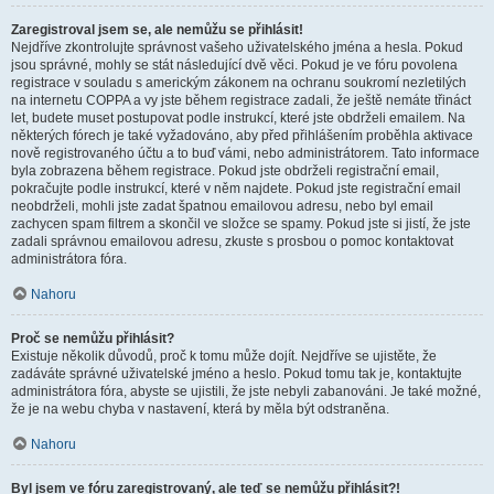
Zaregistroval jsem se, ale nemůžu se přihlásit!
Nejdříve zkontrolujte správnost vašeho uživatelského jména a hesla. Pokud
jsou správné, mohly se stát následující dvě věci. Pokud je ve fóru povolena
registrace v souladu s americkým zákonem na ochranu soukromí nezletilých
na internetu COPPA a vy jste během registrace zadali, že ještě nemáte třináct
let, budete muset postupovat podle instrukcí, které jste obdrželi emailem. Na
některých fórech je také vyžadováno, aby před přihlášením proběhla aktivace
nově registrovaného účtu a to buď vámi, nebo administrátorem. Tato informace
byla zobrazena během registrace. Pokud jste obdrželi registrační email,
pokračujte podle instrukcí, které v něm najdete. Pokud jste registrační email
neobdrželi, mohli jste zadat špatnou emailovou adresu, nebo byl email
zachycen spam filtrem a skončil ve složce se spamy. Pokud jste si jistí, že jste
zadali správnou emailovou adresu, zkuste s prosbou o pomoc kontaktovat
administrátora fóra.
Nahoru
Proč se nemůžu přihlásit?
Existuje několik důvodů, proč k tomu může dojít. Nejdříve se ujistěte, že
zadáváte správné uživatelské jméno a heslo. Pokud tomu tak je, kontaktujte
administrátora fóra, abyste se ujistili, že jste nebyli zabanováni. Je také možné,
že je na webu chyba v nastavení, která by měla být odstraněna.
Nahoru
Byl jsem ve fóru zaregistrovaný, ale teď se nemůžu přihlásit?!