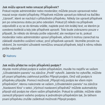
Jak můžu upravit nebo smazat příspěvek?
Pokud nejste administrátor nebo moderátor, můžete pouze upravovat nebo
mazat svoje vlastní příspěvky. Příspěvek můžete upravit po kliknutí na tlačítko
„Upravit“, které se nachází v příslušném příspěvku. Někdy lze upravit příspěvek
jen po omezenou dobu po jeho odeslání. Pokud již někdo na příspěvek
odpověděl a vy se do tématu vrátíte, najdete pod ním krátký text, ve kterém je
uvedeno kolikrát a kdy jste příspěvek upravili. Toto bude zobrazeno pouze v
případě, že někdo do tématu pošle odpověď, ale neobjeví se to, pokud
moderátor nebo administrátor upraví příspěvek, ačkoli ti mohou zanechat na
základě vlastního uvážení vzkaz, proč příspěvek upravili. Vezměte prosím na
vědomí, že normální uživatelé nemůžou smazat příspěvek, když k němu někdo
pošle odpověď.
Nahoru
Jak můžu přidat ke svým příspěvků podpis?
Abyste mohli přidat podpis k vašim příspěvkům, musíte ho nejdřív ve vašem
„Uživatelském panelu“ na záložce „Profil“ vytvořit. Jakmile ho vytvoříte, můžete
při psaní příspěvku zatrhnout políčko
Připojit podpis
, čímž váš podpis k
příspěvku připojíte. Pomocí možnosti „Připojit můj podpis ke všem mým
příspěvkům“, kterou naleznete ve vašem „Uživatelském panelu“ na záložce
„Nastavení fóra“ v sekci „Výchozí nastavení příspěvků“ můžete automaticky
připojit váš podpis ke všem vašim příspěvkům. Pokud to uděláte, můžete stále
zamezit připojení vašeho podpisu k jednotlivým příspěvkům tak, že během
psaní příspěvku zrušíte zaškrtnutí možnosti
Připojit podpis
.