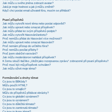
Jak můžu u svého jména zobrazit avatar?
Jaká je moje hodnost a jak ji můžu změnit?
Když chci poslat email uživateli fóra, musím se přihlásit?
Psaní příspěvků
Jak můžu vytvořit nové téma nebo poslat odpověď?
Jak můžu upravit nebo smazat příspěvek?
Jak můžu přidat ke svým příspěvků podpis?
Jak můžu vytvořit hlasování/anketu?
Proč nemůžu přidat do hlasování více možností?
Jak můžu upravit nebo smazat hlasování?
Proč nemám přístup do určitého fóra?
Proč nemůžu posílat přílohy?
Proč jsem obdržel varování?
Jak můžu moderátorovi nahlásit příspěvek?
K čemu slouží tlačítko „Uložit jako rozepsanou zprávu“ zobrazené při psaní příspěvku?
Proč musí být můj příspěvek schválen?
Jak můžu oživit moje téma?
Formátování a druhy témat
Co jsou to BBKódy?
Můžu použít HTML?
Co jsou to smajlíci?
Můžu do příspěvků přidávat obrázky?
Co jsou to globální oznámení?
Co jsou to oznámení?
Co jsou to důležitá témata?
Co jsou to zamknutá témata?
Co jsou to ikony témat?