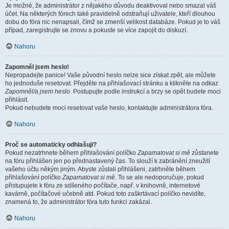
Je možné, že administrátor z nějakého důvodu deaktivoval nebo smazal váš
účet. Na některých fórech také pravidelně odstraňují uživatele, kteří dlouhou
dobu do fóra nic nenapsali, čímž se zmenší velikost databáze. Pokud je to váš
případ, zaregistrujte se znovu a pokuste se více zapojit do diskuzí.
Nahoru
Zapomněl jsem heslo!
Nepropadejte panice! Vaše původní heslo nelze sice získat zpět, ale můžete
ho jednoduše resetovat. Přejděte na přihlašovací stránku a klikněte na odkaz
Zapomněl/a jsem heslo
. Postupujte podle instrukcí a brzy se opět budete moci
přihlásit.
Pokud nebudete moci resetovat vaše heslo, kontaktujte administrátora fóra.
Nahoru
Proč se automaticky odhlašuji?
Pokud nezatrhnete během přihlašování políčko
Zapamatovat si mě
zůstanete
na fóru přihlášen jen po přednastavený čas. To slouží k zabránění zneužití
vašeho účtu někým jiným. Abyste zůstali přihlášeni, zatrhněte během
přihlašování políčko
Zapamatovat si mě
. To se ale nedoporučuje, pokud
přistupujete k fóru ze sdíleného počítače, např. v knihovně, internetové
kavárně, počítačové učebně atd. Pokud toto zaškrtávací políčko nevidíte,
znamená to, že administrátor fóra tuto funkci zakázal.
Nahoru