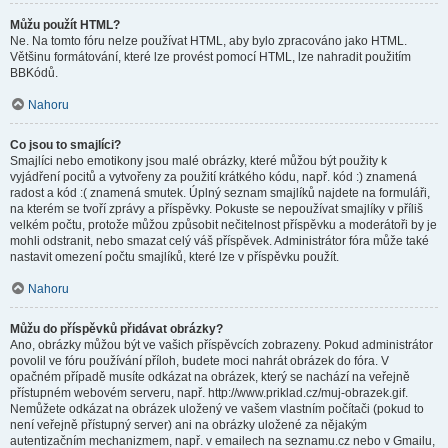
Můžu použít HTML?
Ne. Na tomto fóru nelze používat HTML, aby bylo zpracováno jako HTML.
Většinu formátování, které lze provést pomocí HTML, lze nahradit použitím
BBKódů.
Nahoru
Co jsou to smajlíci?
Smajlíci nebo emotikony jsou malé obrázky, které můžou být použity k
vyjádření pocitů a vytvořeny za použití krátkého kódu, např. kód :) znamená
radost a kód :( znamená smutek. Úplný seznam smajlíků najdete na formuláři,
na kterém se tvoří zprávy a příspěvky. Pokuste se nepoužívat smajlíky v příliš
velkém počtu, protože můžou způsobit nečitelnost příspěvku a moderátoři by je
mohli odstranit, nebo smazat celý váš příspěvek. Administrátor fóra může také
nastavit omezení počtu smajlíků, které lze v příspěvku použít.
Nahoru
Můžu do příspěvků přidávat obrázky?
Ano, obrázky můžou být ve vašich příspěvcích zobrazeny. Pokud administrátor
povolil ve fóru používání příloh, budete moci nahrát obrázek do fóra. V
opačném případě musíte odkázat na obrázek, který se nachází na veřejně
přístupném webovém serveru, např. http://www.priklad.cz/muj-obrazek.gif.
Nemůžete odkázat na obrázek uložený ve vašem vlastním počítači (pokud to
není veřejně přístupný server) ani na obrázky uložené za nějakým
autentizačním mechanizmem, např. v emailech na seznamu.cz nebo v Gmailu,