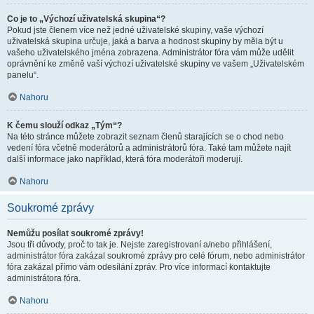
Co je to „Výchozí uživatelská skupina“?
Pokud jste členem více než jedné uživatelské skupiny, vaše výchozí
uživatelská skupina určuje, jaká a barva a hodnost skupiny by měla být u
vašeho uživatelského jména zobrazena. Administrátor fóra vám může udělit
oprávnění ke změně vaší výchozí uživatelské skupiny ve vašem „Uživatelském
panelu“.
Nahoru
K čemu slouží odkaz „Tým“?
Na této stránce můžete zobrazit seznam členů starajících se o chod nebo
vedení fóra včetně moderátorů a administrátorů fóra. Také tam můžete najít
další informace jako například, která fóra moderátoři moderují.
Nahoru
Soukromé zprávy
Nemůžu posílat soukromé zprávy!
Jsou tři důvody, proč to tak je. Nejste zaregistrovaní a/nebo přihlášení,
administrátor fóra zakázal soukromé zprávy pro celé fórum, nebo administrátor
fóra zakázal přímo vám odesílání zpráv. Pro více informací kontaktujte
administrátora fóra.
Nahoru