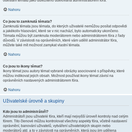
odeslání tématu jako důležitého udělována administrátorem fóra.
Nahoru
Co jsou to zamknutá témata?
Zamknutá témata jsou témata, do kterých uživatelé nemůžou posílat odpovědi
a jakékoliv hlasování, které se v nic nachází, bylo automaticky ukončeno.
Témata můžou být zamknuta moderátorem nebo administrátorem fóra z řady
důvodů. V závislosti na oprávněních, které vám udělil administrátor fóra,
můžete také mít možnost zamykat vlastní témata.
Nahoru
Co jsou to ikony témat?
Ikony témat jsou autory témat vybrané obrázky asociované s příspěvky, které
můžou indikovat jejich obsah. Možnost používat ikony témat závisí na
oprávněních nastavených administrátorem fóra.
Nahoru
Uživatelské úrovně a skupiny
Kdo jsou to administrátoři?
Administrátoři jsou uživatelé fóra, kteří mají nejvyšší úroveň kontroly nad celým
fórem. Tito členové můžou kontrolovat všechny aspekty fóra, včetně nastavení
oprávnění, banování uživatelů, vytváření uživatelských skupin nebo
moderátorů atd. a to v závislosti na oprávněních, která jsou jim udělena