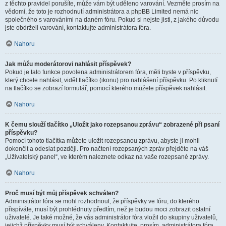
z těchto pravidel porušíte, může vám být uděleno varování. Vezměte prosím na
vědomí, že toto je rozhodnutí administrátora a phpBB Limited nemá nic
společného s varováními na daném fóru. Pokud si nejste jisti, z jakého důvodu
jste obdrželi varování, kontaktujte administrátora fóra.
Nahoru
Jak můžu moderátorovi nahlásit příspěvek?
Pokud je tato funkce povolena administrátorem fóra, měli byste v příspěvku,
který chcete nahlásit, vidět tlačítko (ikonu) pro nahlášení příspěvku. Po kliknutí
na tlačítko se zobrazí formulář, pomocí kterého můžete příspěvek nahlásit.
Nahoru
K čemu slouží tlačítko „Uložit jako rozepsanou zprávu“ zobrazené při psaní
příspěvku?
Pomocí tohoto tlačítka můžete uložit rozepsanou zprávu, abyste ji mohli
dokončit a odeslat později. Pro načtení rozepsaných zpráv přejděte na váš
„Uživatelský panel“, ve kterém naleznete odkaz na vaše rozepsané zprávy.
Nahoru
Proč musí být můj příspěvek schválen?
Administrátor fóra se mohl rozhodnout, že příspěvky ve fóru, do kterého
přispíváte, musí být prohlédnuty předtím, než je budou moci zobrazit ostatní
uživatelé. Je také možné, že vás administrátor fóra vložil do skupiny uživatelů,
jejichž příspěvky musí být schváleny. Kontaktujte, prosím, administrátora fóra