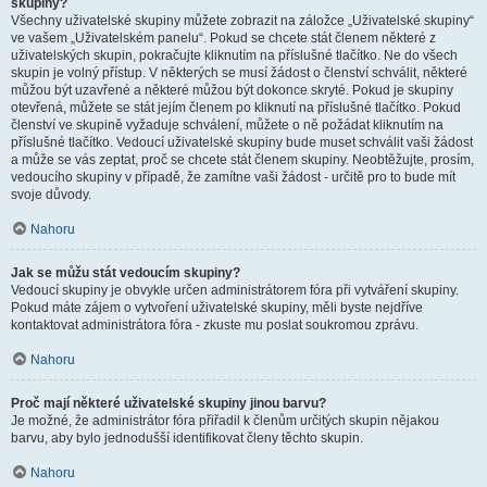
skupiny?
Všechny uživatelské skupiny můžete zobrazit na záložce „Uživatelské skupiny“
ve vašem „Uživatelském panelu“. Pokud se chcete stát členem některé z
uživatelských skupin, pokračujte kliknutím na příslušné tlačítko. Ne do všech
skupin je volný přístup. V některých se musí žádost o členství schválit, některé
můžou být uzavřené a některé můžou být dokonce skryté. Pokud je skupiny
otevřená, můžete se stát jejím členem po kliknutí na příslušné tlačítko. Pokud
členství ve skupině vyžaduje schválení, můžete o ně požádat kliknutím na
příslušné tlačítko. Vedoucí uživatelské skupiny bude muset schválit vaši žádost
a může se vás zeptat, proč se chcete stát členem skupiny. Neobtěžujte, prosím,
vedoucího skupiny v případě, že zamítne vaši žádost - určitě pro to bude mít
svoje důvody.
Nahoru
Jak se můžu stát vedoucím skupiny?
Vedoucí skupiny je obvykle určen administrátorem fóra při vytváření skupiny.
Pokud máte zájem o vytvoření uživatelské skupiny, měli byste nejdříve
kontaktovat administrátora fóra - zkuste mu poslat soukromou zprávu.
Nahoru
Proč mají některé uživatelské skupiny jinou barvu?
Je možné, že administrátor fóra přiřadil k členům určitých skupin nějakou
barvu, aby bylo jednodušší identifikovat členy těchto skupin.
Nahoru