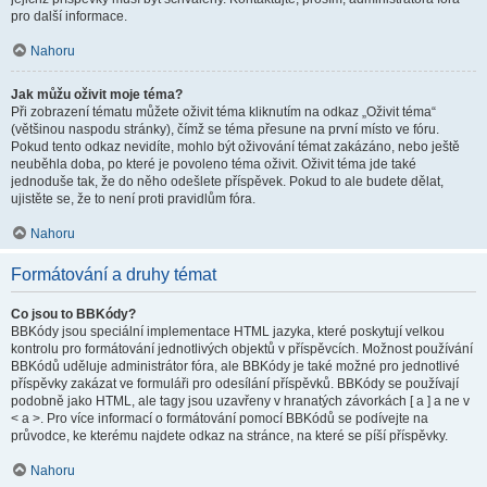
pro další informace.
Nahoru
Jak můžu oživit moje téma?
Při zobrazení tématu můžete oživit téma kliknutím na odkaz „Oživit téma“
(většinou naspodu stránky), čímž se téma přesune na první místo ve fóru.
Pokud tento odkaz nevidíte, mohlo být oživování témat zakázáno, nebo ještě
neuběhla doba, po které je povoleno téma oživit. Oživit téma jde také
jednoduše tak, že do něho odešlete příspěvek. Pokud to ale budete dělat,
ujistěte se, že to není proti pravidlům fóra.
Nahoru
Formátování a druhy témat
Co jsou to BBKódy?
BBKódy jsou speciální implementace HTML jazyka, které poskytují velkou
kontrolu pro formátování jednotlivých objektů v příspěvcích. Možnost používání
BBKódů uděluje administrátor fóra, ale BBKódy je také možné pro jednotlivé
příspěvky zakázat ve formuláři pro odesílání příspěvků. BBKódy se používají
podobně jako HTML, ale tagy jsou uzavřeny v hranatých závorkách [ a ] a ne v
< a >. Pro více informací o formátování pomocí BBKódů se podívejte na
průvodce, ke kterému najdete odkaz na stránce, na které se píší příspěvky.
Nahoru