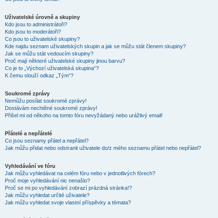
Uživatelské úrovně a skupiny
Kdo jsou to administrátoři?
Kdo jsou to moderátoři?
Co jsou to uživatelské skupiny?
Kde najdu seznam uživatelských skupin a jak se můžu stát členem skupiny?
Jak se můžu stát vedoucím skupiny?
Proč mají některé uživatelské skupiny jinou barvu?
Co je to „Výchozí uživatelská skupina“?
K čemu slouží odkaz „Tým“?
Soukromé zprávy
Nemůžu posílat soukromé zprávy!
Dostávám nechtěné soukromé zprávy!
Přišel mi od někoho na tomto fóru nevyžádaný nebo urážlivý email!
Přátelé a nepřátelé
Co jsou seznamy přátel a nepřátel?
Jak můžu přidat nebo odstranit uživatele do/z mého seznamu přátel nebo nepřátel?
Vyhledávání ve fóru
Jak můžu vyhledávat na celém fóru nebo v jednotlivých fórech?
Proč moje vyhledávání nic nenašlo?
Proč se mi po vyhledávání zobrazí prázdná stránka!?
Jak můžu vyhledat určité uživatele?
Jak můžu vyhledat svoje vlastní příspěvky a témata?