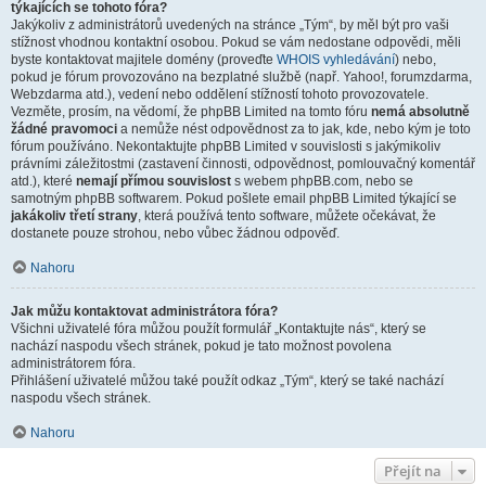
týkajících se tohoto fóra?
Jakýkoliv z administrátorů uvedených na stránce „Tým“, by měl být pro vaši
stížnost vhodnou kontaktní osobou. Pokud se vám nedostane odpovědi, měli
byste kontaktovat majitele domény (proveďte
WHOIS vyhledávání
) nebo,
pokud je fórum provozováno na bezplatné službě (např. Yahoo!, forumzdarma,
Webzdarma atd.), vedení nebo oddělení stížností tohoto provozovatele.
Vezměte, prosím, na vědomí, že phpBB Limited na tomto fóru
nemá absolutně
žádné pravomoci
a nemůže nést odpovědnost za to jak, kde, nebo kým je toto
fórum používáno. Nekontaktujte phpBB Limited v souvislosti s jakýmikoliv
právními záležitostmi (zastavení činnosti, odpovědnost, pomlouvačný komentář
atd.), které
nemají přímou souvislost
s webem phpBB.com, nebo se
samotným phpBB softwarem. Pokud pošlete email phpBB Limited týkající se
jakákoliv třetí strany
, která používá tento software, můžete očekávat, že
dostanete pouze strohou, nebo vůbec žádnou odpověď.
Nahoru
Jak můžu kontaktovat administrátora fóra?
Všichni uživatelé fóra můžou použít formulář „Kontaktujte nás“, který se
nachází naspodu všech stránek, pokud je tato možnost povolena
administrátorem fóra.
Přihlášení uživatelé můžou také použít odkaz „Tým“, který se také nachází
naspodu všech stránek.
Nahoru
Přejít na