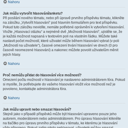
Nahoru
Jak můžu vytvořit hlasování/anketu?
Při posílání nového tématu, nebo při úpravě prvního příspěvku tématu, klikněte
na záložku „Vytvořit hlasování“ pod hlavním formulářem pro text příspěvku.
Pokud tuto záložku nevidíte, nemáte potřebné oprávnění k vytvoření hlasování.
Vložte „Hlasovací otázku“ a nejméně dvě „Možnosti hlasování“, ujistěte se, že
je každá možnost napsaná v textovém poli na vlastním řádku. Můžete také
nastavit počet možností, které uživatel může během hlasování vybrat (v poli
„Možností na uživatele“), časové omezení trvání hlasování ve dnech (0 pro
časově neomezené hlasování) a nakonec můžete povolit uživatelům měnit
jejich hlasy.
Nahoru
Proč nemůžu přidat do hlasování více možností?
Omezení počtu možností v hlasování je nastaveno administrátorem fóra. Pokud
si myslíte, že potřebujete do vašeho hlasování vložit více možností než je
povoleno, kontaktujte administrátora fóra.
Nahoru
Jak můžu upravit nebo smazat hlasování?
Stejně jako v případě příspěvků může být hlasování upraveno pouze jeho
autorem, moderátorem nebo administrátorem. Pro úpravu hlasování klikněte
na tlačítko pro úpravu prvního příspěvku v tématu, ke kterému je hlasování
vždy připojeno. Pokud zatím nikdo nehlasoval, uživatelé můžou smazat