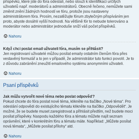
příspěvků, které jste do fóra odeslali, nebo slouží k identifikaci určitých
uživatelů např. moderátorů a administrátorů. Obecně řečeno, nemůžete sami
změnit znění žádných hodností ve fóru, protože jsou nastaveny
administrátorem fóra. Prosím, nezatěžujte fórum zbytečným přispíváním jen
proto, abyste dosáhli vyšší hodnosti. Na většině fór to nebude tolerováno a
moderátor nebo administrátor jednoduše sníží váš počet příspěvků.
Nahoru
Když chci poslat email uživateli fóra, musím se přihlásit?
Jen registrovaní uživatelé můžou posílat emaily ostatním členům fóra přes
vestavěný formulář a to jen v případě, že administrátor tuto funkci povolil. Je to
z důvodu zabránění zneužití emailového systému anonymními uživateli.
Nahoru
Psaní příspěvků
Jak můžu vytvořit nové téma nebo poslat odpověď?
Pokud chcete do fóra poslat nové téma, klikněte na tlačítko „Nové téma“. Pro
odeslání odpovědi do existujícího tématu klikněte na tlačítko „Odpovědět“. Je
možné, že se budete muset zaregistrovat a přihlásit předtím, než budete moci
posílat příspěvky. Naspodu každého fóra a tématu můžete najít seznam
oprávnění, které v konkrétním fóru a tématu máte. Například: „Můžete posílat
nová témata“, „Můžete posílat přílohy“ atd.
Nahoru