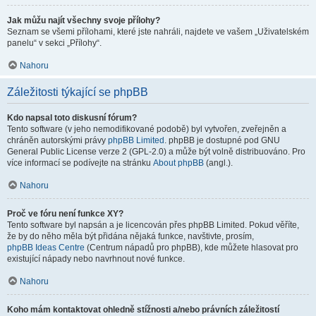
Jak můžu najít všechny svoje přílohy?
Seznam se všemi přílohami, které jste nahráli, najdete ve vašem „Uživatelském
panelu“ v sekci „Přílohy“.
Nahoru
Záležitosti týkající se phpBB
Kdo napsal toto diskusní fórum?
Tento software (v jeho nemodifikované podobě) byl vytvořen, zveřejněn a
chráněn autorskými právy
phpBB Limited
. phpBB je dostupné pod GNU
General Public License verze 2 (GPL-2.0) a může být volně distribuováno. Pro
více informací se podívejte na stránku
About phpBB
(angl.).
Nahoru
Proč ve fóru není funkce XY?
Tento software byl napsán a je licencován přes phpBB Limited. Pokud věříte,
že by do něho měla být přidána nějaká funkce, navštivte, prosím,
phpBB Ideas Centre
(Centrum nápadů pro phpBB), kde můžete hlasovat pro
existující nápady nebo navrhnout nové funkce.
Nahoru
Koho mám kontaktovat ohledně stížnosti a/nebo právních záležitostí