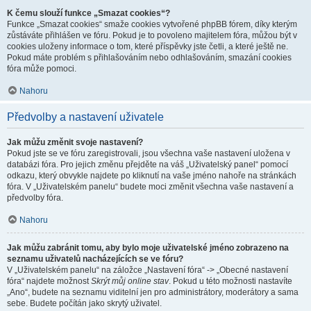
K čemu slouží funkce „Smazat cookies“?
Funkce „Smazat cookies“ smaže cookies vytvořené phpBB fórem, díky kterým
zůstáváte přihlášen ve fóru. Pokud je to povoleno majitelem fóra, můžou být v
cookies uloženy informace o tom, které příspěvky jste četli, a které ještě ne.
Pokud máte problém s přihlašováním nebo odhlašováním, smazání cookies
fóra může pomoci.
Nahoru
Předvolby a nastavení uživatele
Jak můžu změnit svoje nastavení?
Pokud jste se ve fóru zaregistrovali, jsou všechna vaše nastavení uložena v
databázi fóra. Pro jejich změnu přejděte na váš „Uživatelský panel“ pomocí
odkazu, který obvykle najdete po kliknutí na vaše jméno nahoře na stránkách
fóra. V „Uživatelském panelu“ budete moci změnit všechna vaše nastavení a
předvolby fóra.
Nahoru
Jak můžu zabránit tomu, aby bylo moje uživatelské jméno zobrazeno na
seznamu uživatelů nacházejících se ve fóru?
V „Uživatelském panelu“ na záložce „Nastavení fóra“ -> „Obecné nastavení
fóra“ najdete možnost
Skrýt můj online stav
. Pokud u této možnosti nastavíte
„Ano“, budete na seznamu viditelní jen pro administrátory, moderátory a sama
sebe. Budete počítán jako skrytý uživatel.