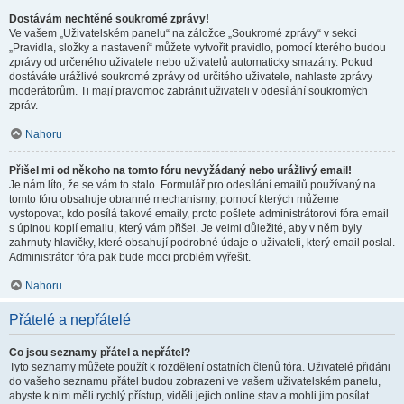
Dostávám nechtěné soukromé zprávy!
Ve vašem „Uživatelském panelu“ na záložce „Soukromé zprávy“ v sekci
„Pravidla, složky a nastavení“ můžete vytvořit pravidlo, pomocí kterého budou
zprávy od určeného uživatele nebo uživatelů automaticky smazány. Pokud
dostáváte urážlivé soukromé zprávy od určitého uživatele, nahlaste zprávy
moderátorům. Ti mají pravomoc zabránit uživateli v odesílání soukromých
zpráv.
Nahoru
Přišel mi od někoho na tomto fóru nevyžádaný nebo urážlivý email!
Je nám líto, že se vám to stalo. Formulář pro odesílání emailů používaný na
tomto fóru obsahuje obranné mechanismy, pomocí kterých můžeme
vystopovat, kdo posílá takové emaily, proto pošlete administrátorovi fóra email
s úplnou kopií emailu, který vám přišel. Je velmi důležité, aby v něm byly
zahrnuty hlavičky, které obsahují podrobné údaje o uživateli, který email poslal.
Administrátor fóra pak bude moci problém vyřešit.
Nahoru
Přátelé a nepřátelé
Co jsou seznamy přátel a nepřátel?
Tyto seznamy můžete použít k rozdělení ostatních členů fóra. Uživatelé přidáni
do vašeho seznamu přátel budou zobrazeni ve vašem uživatelském panelu,
abyste k nim měli rychlý přístup, viděli jejich online stav a mohli jim posílat