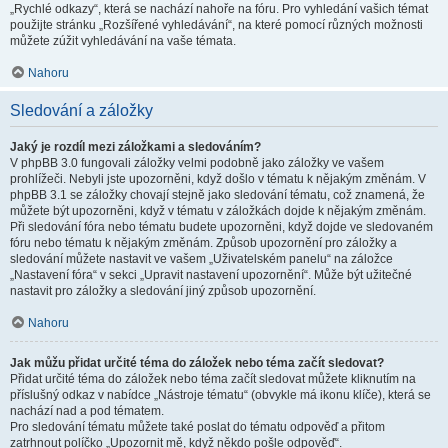
„Rychlé odkazy“, která se nachází nahoře na fóru. Pro vyhledání vašich témat
použijte stránku „Rozšířené vyhledávání“, na které pomocí různých možnosti
můžete zúžit vyhledávání na vaše témata.
Nahoru
Sledování a záložky
Jaký je rozdíl mezi záložkami a sledováním?
V phpBB 3.0 fungovali záložky velmi podobně jako záložky ve vašem
prohlížeči. Nebyli jste upozorněni, když došlo v tématu k nějakým změnám. V
phpBB 3.1 se záložky chovají stejně jako sledování tématu, což znamená, že
můžete být upozorněni, když v tématu v záložkách dojde k nějakým změnám.
Při sledování fóra nebo tématu budete upozorněni, když dojde ve sledovaném
fóru nebo tématu k nějakým změnám. Způsob upozornění pro záložky a
sledování můžete nastavit ve vašem „Uživatelském panelu“ na záložce
„Nastavení fóra“ v sekci „Upravit nastavení upozornění“. Může být užitečné
nastavit pro záložky a sledování jiný způsob upozornění.
Nahoru
Jak můžu přidat určité téma do záložek nebo téma začít sledovat?
Přidat určité téma do záložek nebo téma začít sledovat můžete kliknutím na
příslušný odkaz v nabídce „Nástroje tématu“ (obvykle má ikonu klíče), která se
nachází nad a pod tématem.
Pro sledování tématu můžete také poslat do tématu odpověď a přitom
zatrhnout políčko „Upozornit mě, když někdo pošle odpověď“.