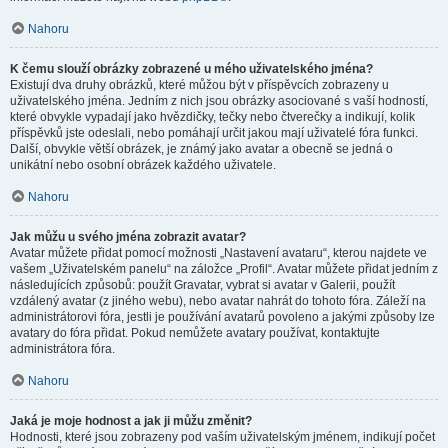
Nahoru
K čemu slouží obrázky zobrazené u mého uživatelského jména?
Existují dva druhy obrázků, které můžou být v příspěvcích zobrazeny u
uživatelského jména. Jedním z nich jsou obrázky asociované s vaší hodností,
které obvykle vypadají jako hvězdičky, tečky nebo čtverečky a indikují, kolik
příspěvků jste odeslali, nebo pomáhají určit jakou mají uživatelé fóra funkci.
Další, obvykle větší obrázek, je známý jako avatar a obecně se jedná o
unikátní nebo osobní obrázek každého uživatele.
Nahoru
Jak můžu u svého jména zobrazit avatar?
Avatar můžete přidat pomocí možnosti „Nastavení avataru“, kterou najdete ve
vašem „Uživatelském panelu“ na záložce „Profil“. Avatar můžete přidat jedním z
následujících způsobů: použít Gravatar, vybrat si avatar v Galerii, použít
vzdálený avatar (z jiného webu), nebo avatar nahrát do tohoto fóra. Záleží na
administrátorovi fóra, jestli je používání avatarů povoleno a jakými způsoby lze
avatary do fóra přidat. Pokud nemůžete avatary používat, kontaktujte
administrátora fóra.
Nahoru
Jaká je moje hodnost a jak ji můžu změnit?
Hodnosti, které jsou zobrazeny pod vaším uživatelským jménem, indikují počet