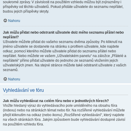
soukromé zprávy. V závislosti na použitém vzhledu můžou být zvýrazněny i
příspěvky od těchto uživatelů. Pokud přidáte uživatele do seznamu nepřátel,
budou jejich příspěvky skryty.
Nahoru
Jak můžu přidat nebo odstranit uživatele do/z mého seznamu přátel nebo
nepřátel?
Uživatele můžete přidat do vašeho seznamu dvěma způsoby. Po kliknutí na
jméno uživatele se dostanete na stránku s profilem uživatele, kde najdete
odkaz, pomocí kterého můžete uživatele přidat do seznamu přátel nebo
nepřátel. Nebo můžete ve vašem „Uživatelském panelu“ na záložce „Přátelé a
nepřátelé“ přímo přidat uživatele do jednoho ze seznamů vložením jejich
uživatelských jmen. Na stejné stránce můžete také odstranit uživatele z vašich
seznamů.
Nahoru
Vyhledávání ve fóru
Jak můžu vyhledávat na celém fóru nebo v jednotlivých fórech?
Vložte hledaný výraz do vyhledávacího pole umístěného na obsahu fóra
(indexu) nebo na stránkách témat nebo fór. Na rozšířené vyhledávání můžete
přejít kliknutím na odkaz (nebo ikonu) „Rozšířené vyhledávání“, který najdete
na všech stránkách fóra. Jakým způsobem bude vyhledávání dostupné závisí
na použitém vzhledu fóra.