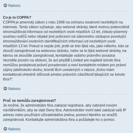
Nahoru
Co je to COPPA?
COPPA je americký zákon z roku 1998 na ochranu soukromí nezletilých na
internetu. Tento zákon vyžaduje, aby webové stránky, které mohou potenciálně
shromažďovat informace od nezletilých osob mladších 13 let, získaly písemný
souhlas rodičů nebo nějaké jiné potvrzení od zákonného zástupce povolující
shromažďování osobních identifikačních informací od nezletilých osob
mladších 13 let. Pokud si nejste jisti, jestli se toto týká vás, jako někoho, kdo se
zkouší zaregistrovat na webovou stránku, nebo se to týká webové stránky, na
kterou se zkoušíte zaregistrovat, kontaktujte vašeho právního poradce.
Vezměte prosím na vědomí, že ani phpBB Limited ani majitelé tohoto fóra
nemůžou poskytovat právní poradenství a není kontaktním místem pro právní
zájmy jakéhokoliv druhu, kromě těch uvedených v otázce „Koho mám
kontaktovat ohledně stížnosti a/nebo právních záležitostí týkajících se tohoto
fóra?“.
Nahoru
Proč se nemůžu zaregistrovat?
Je možné, že administrátor fóra zakázal registrace, aby zabránil novým
návštěvníkům, aby se stali členy fóra. Administrátor mohl také zakázat vaši IP
adresu nebo používání uživatelského jména, pomocí kterého se snažíš
zaregistrovat. Kontaktujte administrátora fóra a požádejte ho o pomoc.
Nahoru