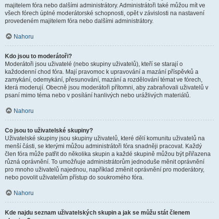
majitelem fóra nebo dalšími administrátory. Administrátoři také můžou mít ve
všech fórech úplné moderátorské schopnosti, opět v závislosti na nastavení
provedeném majitelem fóra nebo dalšími administrátory.
Nahoru
Kdo jsou to moderátoři?
Moderátoři jsou uživatelé (nebo skupiny uživatelů), kteří se starají o
každodenní chod fóra. Mají pravomoc k upravování a mazání příspěvků a
zamykání, odemykání, přesunování, mazání a rozdělování témat ve fórech,
která moderují. Obecně jsou moderátoři přítomni, aby zabraňovali uživatelů v
psaní mimo téma nebo v posílání hanlivých nebo urážlivých materiálů.
Nahoru
Co jsou to uživatelské skupiny?
Uživatelské skupiny jsou skupiny uživatelů, které dělí komunitu uživatelů na
menší části, se kterými můžou administrátoři fóra snadněji pracovat. Každý
člen fóra může patřit do několika skupin a každé skupině můžou být přiřazena
různá oprávnění. To umožňuje administrátorům jednoduše měnit oprávnění
pro mnoho uživatelů najednou, například změnit oprávnění pro moderátory,
nebo povolit uživatelům přístup do soukromého fóra.
Nahoru
Kde najdu seznam uživatelských skupin a jak se můžu stát členem