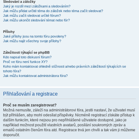
Sledování a záložky
Jaký je rozdíl mezi záložkami a sledováním?
Jak můžu přidat určité téma do záložek nebo téma začít sledovat?
Jak můžu začít sledovat určité fórum?
Jak můžu ukončit sledování témat nebo fór?
Přílohy
Jaké přílohy jsou na tomto fóru povoleny?
Jak můžu najít všechny svoje přílohy?
Záležitosti týkající se phpBB
Kdo napsal toto diskusní fórum?
Proč ve fóru není funkce XY?
Koho mám kontaktovat ohledně stížnosti a/nebo právních záležitostí týkajících se
tohoto fóra?
Jak můžu kontaktovat administrátora fóra?
Přihlašování a registrace
Proč se musím zaregistrovat?
Možná nemusíte, záleží na administrátorovi fóra, jestli nastaví, že uživatel musí
být přihlášen, aby mohl odesílat příspěvky. Nicméně registrací získáte přístup k
dalším funkcím, které nejsou pro nepřihlášené uživatele dostupné, jako je
například možnost použití vlastních avatarů, posílání soukromých zpráv a
emailů ostatním členům fóra atd. Registrace trvá jen chvíli a tak vám ji můžeme
doporučit.