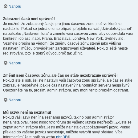
Nahoru
Zobrazení časů není správné!
Je možné, že zobrazený čas je pro jinou časovou zónu, než ve které se
nacházíte. Pokud se jedná o tento případ, přejděte na váš „Uživatelský panel“
na záložku „Nastavení fóra“ a změňte vaši časovou zónu, aby odpovídala vaší
konkrétní oblasti, např. Praha, Bratislava, Londýn, New York, Sydney atd.
Vezměte prosím na vědomí, že změnu časové zóny, stejně jako většinu
nastavení, můžou provádět jen zaregistrovaní uživatelé. Pokud ještě nejste
registrováni, toto je dobrý důvod, proč tak učinit.
Nahoru
Změnil jsem časovou zónu, ale čas se stále nezobrazuje správně!
Pokud jste si jisti, že jste nastavili vaši časovou zónu správně, ale čas se stále
zobrazuje nesprávně, pak je čas nastavený na hodinách serveru nesprávný.
Upozorněte na to, prosím, administrátora, aby mohl tento problém odstranit.
Nahoru
Můj jazyk není na seznamu!
Pokud váš jazyk není na seznamu jazyků, tak ho buď administrátor
nenainstaloval, nebo nikdo toto fórum do vašeho jazyka nepřeložil. Zkuste se
zeptat administrátora fóra, jestli může nainstalovat požadovaný jazyk. Pokud
překlad do vašeho jazyku neexistuje, můžete vytvořit nový překlad. Více
informací můžete najít na webu
phpBB
®.