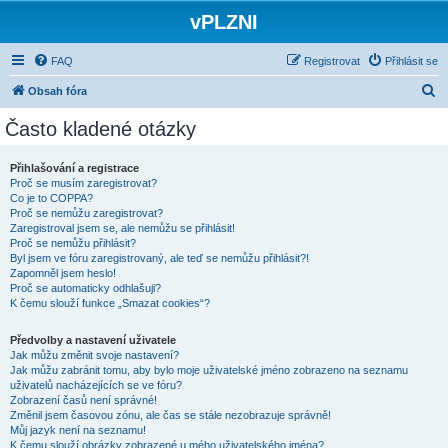
vPLZNI
FAQ
Registrovat
Přihlásit se
H
Obsah fóra
l
Často kladené otázky
e
d
Přihlašování a registrace
Proč se musím zaregistrovat?
a
Co je to COPPA?
t
Proč se nemůžu zaregistrovat?
Zaregistroval jsem se, ale nemůžu se přihlásit!
Proč se nemůžu přihlásit?
Byl jsem ve fóru zaregistrovaný, ale teď se nemůžu přihlásit?!
Zapomněl jsem heslo!
Proč se automaticky odhlašuji?
K čemu slouží funkce „Smazat cookies“?
Předvolby a nastavení uživatele
Jak můžu změnit svoje nastavení?
Jak můžu zabránit tomu, aby bylo moje uživatelské jméno zobrazeno na seznamu
uživatelů nacházejících se ve fóru?
Zobrazení časů není správné!
Změnil jsem časovou zónu, ale čas se stále nezobrazuje správně!
Můj jazyk není na seznamu!
K čemu slouží obrázky zobrazené u mého uživatelského jména?