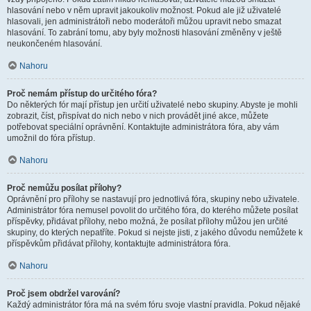
hlasování nebo v něm upravit jakoukoliv možnost. Pokud ale již uživatelé
hlasovali, jen administrátoři nebo moderátoři můžou upravit nebo smazat
hlasování. To zabrání tomu, aby byly možnosti hlasování změněny v ještě
neukončeném hlasování.
Nahoru
Proč nemám přístup do určitého fóra?
Do některých fór mají přístup jen určití uživatelé nebo skupiny. Abyste je mohli
zobrazit, číst, přispívat do nich nebo v nich provádět jiné akce, můžete
potřebovat speciální oprávnění. Kontaktujte administrátora fóra, aby vám
umožnil do fóra přístup.
Nahoru
Proč nemůžu posílat přílohy?
Oprávnění pro přílohy se nastavují pro jednotlivá fóra, skupiny nebo uživatele.
Administrátor fóra nemusel povolit do určitého fóra, do kterého můžete posílat
příspěvky, přidávat přílohy, nebo možná, že posílat přílohy můžou jen určité
skupiny, do kterých nepatříte. Pokud si nejste jisti, z jakého důvodu nemůžete k
příspěvkům přidávat přílohy, kontaktujte administrátora fóra.
Nahoru
Proč jsem obdržel varování?
Každý administrátor fóra má na svém fóru svoje vlastní pravidla. Pokud nějaké