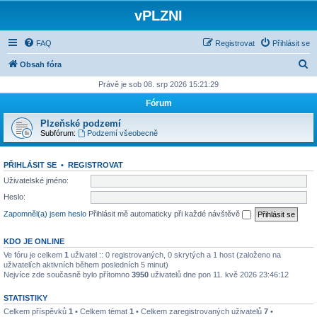
vPLZNI
FAQ
Registrovat
Přihlásit se
H
Obsah fóra
l
Právě je sob 08. srp 2026 15:21:29
e
Fórum
d
Plzeňské podzemí
a
Subfórum:
Podzemí všeobecně
t
PŘIHLÁSIT SE
•
REGISTROVAT
Uživatelské jméno:
Heslo:
Zapomněl(a) jsem heslo
Přihlásit mě automaticky při každé návštěvě
KDO JE ONLINE
Ve fóru je celkem
1
uživatel :: 0 registrovaných, 0 skrytých a 1 host (založeno na
uživatelích aktivních během posledních 5 minut)
Nejvíce zde současně bylo přítomno
3950
uživatelů dne pon 11. kvě 2026 23:46:12
STATISTIKY
Celkem příspěvků
1
• Celkem témat
1
• Celkem zaregistrovaných uživatelů
7
•