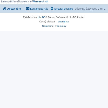
Nejnovějším uživatelem je
Wameschish
Obsah fóra
Kontaktujte nás
Smazat cookies
Všechny časy jsou v
UTC
Založeno na
phpBB
® Forum Software © phpBB Limited
Český překlad –
phpBB.cz
Soukromí
|
Podmínky