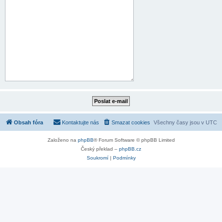
Obsah fóra
Kontaktujte nás
Smazat cookies
Všechny časy jsou v
UTC
Založeno na
phpBB
® Forum Software © phpBB Limited
Český překlad –
phpBB.cz
Soukromí
|
Podmínky