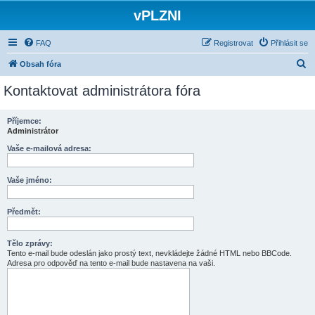
vPLZNI
FAQ
Registrovat
Přihlásit se
H
Obsah fóra
l
Kontaktovat administrátora fóra
e
d
Příjemce:
Administrátor
a
t
Vaše e-mailová adresa:
Vaše jméno:
Předmět:
Tělo zprávy:
Tento e-mail bude odeslán jako prostý text, nevkládejte žádné HTML nebo BBCode.
Adresa pro odpověď na tento e-mail bude nastavena na vaši.