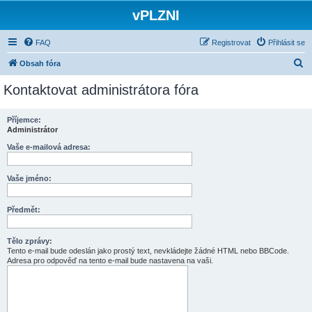
vPLZNI
FAQ
Registrovat
Přihlásit se
H
Obsah fóra
l
Kontaktovat administrátora fóra
e
d
Příjemce:
Administrátor
a
t
Vaše e-mailová adresa:
Vaše jméno:
Předmět:
Tělo zprávy:
Tento e-mail bude odeslán jako prostý text, nevkládejte žádné HTML nebo BBCode.
Adresa pro odpověď na tento e-mail bude nastavena na vaši.