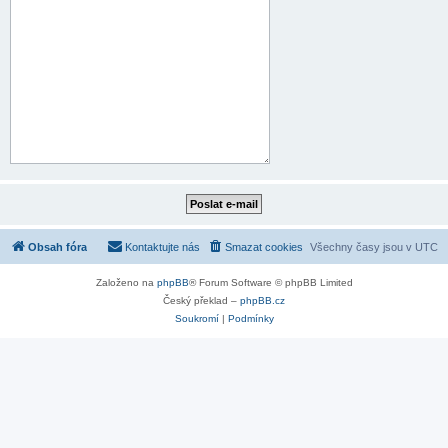
Obsah fóra
Kontaktujte nás
Smazat cookies
Všechny časy jsou v
UTC
Založeno na
phpBB
® Forum Software © phpBB Limited
Český překlad –
phpBB.cz
Soukromí
|
Podmínky