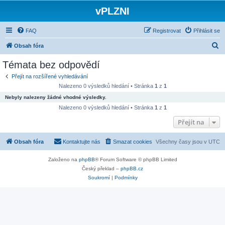
vPLZNI
FAQ
Registrovat
Přihlásit se
H
Obsah fóra
l
Témata bez odpovědí
e
Přejít na rozšířené vyhledávání
d
Nalezeno 0 výsledků hledání • Stránka
1
z
1
a
Nebyly nalezeny žádné vhodné výsledky.
t
Nalezeno 0 výsledků hledání • Stránka
1
z
1
Přejít na
Obsah fóra
Kontaktujte nás
Smazat cookies
Všechny časy jsou v
UTC
Založeno na
phpBB
® Forum Software © phpBB Limited
Český překlad –
phpBB.cz
Soukromí
|
Podmínky