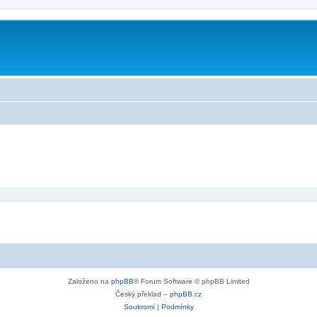
Založeno na
phpBB
® Forum Software © phpBB Limited
Český překlad –
phpBB.cz
Soukromí
|
Podmínky