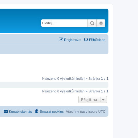
Hledat
Pokročilé hledání
Registrovat
Přihlásit se
Nalezeno 0 výsledků hledání • Stránka
1
z
1
Nalezeno 0 výsledků hledání • Stránka
1
z
1
Přejít na
Kontaktujte nás
Smazat cookies
Všechny časy jsou v
UTC