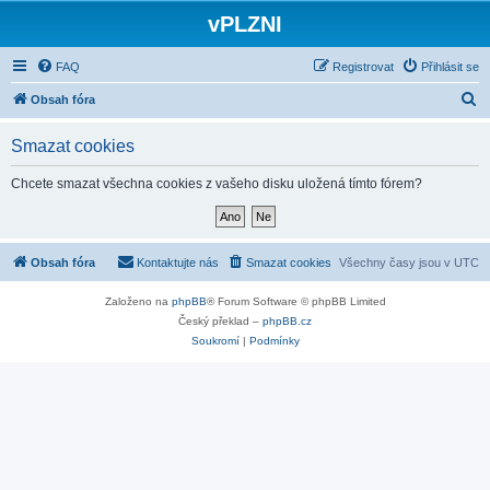
vPLZNI
FAQ
Registrovat
Přihlásit se
H
Obsah fóra
l
Smazat cookies
e
d
Chcete smazat všechna cookies z vašeho disku uložená tímto fórem?
a
t
Obsah fóra
Kontaktujte nás
Smazat cookies
Všechny časy jsou v
UTC
Založeno na
phpBB
® Forum Software © phpBB Limited
Český překlad –
phpBB.cz
Soukromí
|
Podmínky