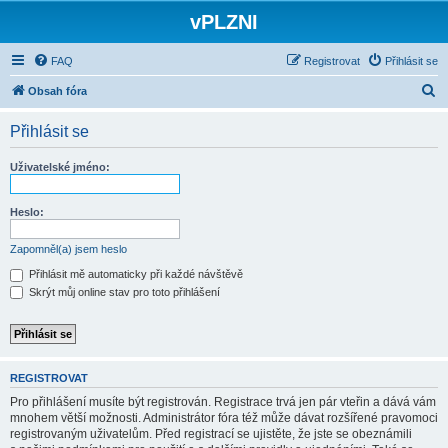
vPLZNI
FAQ
Registrovat
Přihlásit se
H
Obsah fóra
l
Přihlásit se
e
d
Uživatelské jméno:
a
t
Heslo:
Zapomněl(a) jsem heslo
Přihlásit mě automaticky při každé návštěvě
Skrýt můj online stav pro toto přihlášení
REGISTROVAT
Pro přihlášení musíte být registrován. Registrace trvá jen pár vteřin a dává vám
mnohem větší možnosti. Administrátor fóra též může dávat rozšířené pravomoci
registrovaným uživatelům. Před registrací se ujistěte, že jste se obeznámili