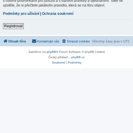
s našimi podmínkami pro použití a s dalšími pravidly a ujednáními. Také se
ujistěte, že si přečtete jakákoliv pravidla, která se na fóru objeví.
Podmínky pro užívání
|
Ochrana soukromí
Registrovat
Obsah fóra
Kontaktujte nás
Smazat cookies
Všechny časy jsou v
UTC
Založeno na
phpBB
® Forum Software © phpBB Limited
Český překlad –
phpBB.cz
Soukromí
|
Podmínky