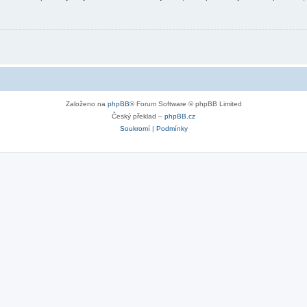
Založeno na
phpBB
® Forum Software © phpBB Limited
Český překlad –
phpBB.cz
Soukromí
|
Podmínky