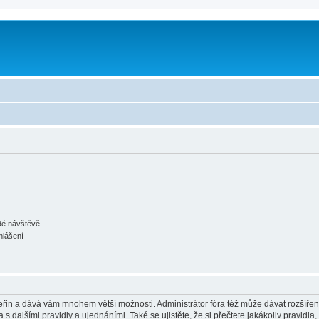
ždé návštěvě
hlášení
 vteřin a dává vám mnohem větší možnosti. Administrátor fóra též může dávat rozšíře
 s dalšími pravidly a ujednáními. Také se ujistěte, že si přečtete jakákoliv pravidla, 