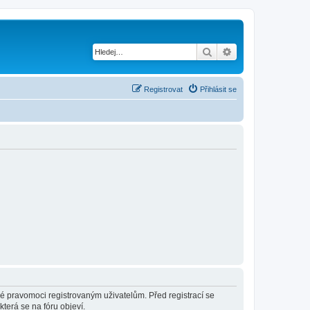
Hledat
Pokročilé hledání
Registrovat
Přihlásit se
né pravomoci registrovaným uživatelům. Před registrací se
která se na fóru objeví.