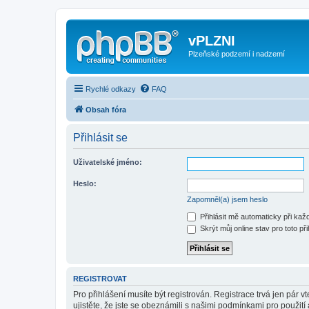
vPLZNI
Plzeňské podzemí i nadzemí
Rychlé odkazy
FAQ
Obsah fóra
Přihlásit se
Uživatelské jméno:
Heslo:
Zapomněl(a) jsem heslo
Přihlásit mě automaticky při ka
Skrýt můj online stav pro toto při
REGISTROVAT
Pro přihlášení musíte být registrován. Registrace trvá jen pár
ujistěte, že jste se obeznámili s našimi podmínkami pro použití a