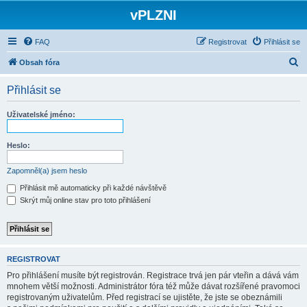
vPLZNI
FAQ
Registrovat
Přihlásit se
H
Obsah fóra
l
Přihlásit se
e
d
Uživatelské jméno:
a
t
Heslo:
Zapomněl(a) jsem heslo
Přihlásit mě automaticky při každé návštěvě
Skrýt můj online stav pro toto přihlášení
REGISTROVAT
Pro přihlášení musíte být registrován. Registrace trvá jen pár vteřin a dává vám
mnohem větší možnosti. Administrátor fóra též může dávat rozšířené pravomoci
registrovaným uživatelům. Před registrací se ujistěte, že jste se obeznámili