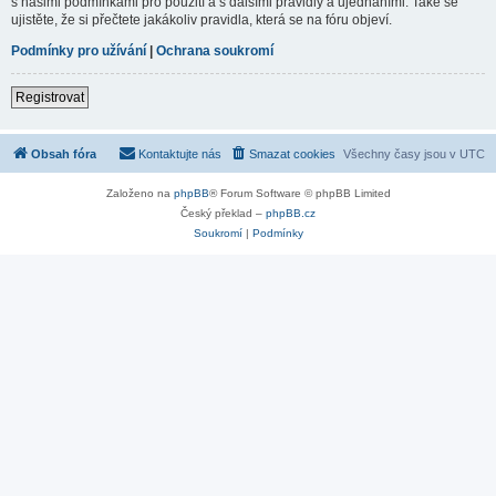
s našimi podmínkami pro použití a s dalšími pravidly a ujednáními. Také se
ujistěte, že si přečtete jakákoliv pravidla, která se na fóru objeví.
Podmínky pro užívání
|
Ochrana soukromí
Registrovat
Obsah fóra
Kontaktujte nás
Smazat cookies
Všechny časy jsou v
UTC
Založeno na
phpBB
® Forum Software © phpBB Limited
Český překlad –
phpBB.cz
Soukromí
|
Podmínky