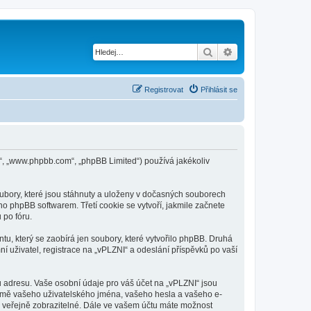
Hledat
Pokročilé hledání
Registrovat
Přihlásit se
re“, „www.phpbb.com“, „phpBB Limited“) používá jakékoliv
ubory, které jsou stáhnuty a uloženy v dočasných souborech
no phpBB softwarem. Třetí cookie se vytvoří, jakmile začnete
 po fóru.
u, který se zaobírá jen soubory, které vytvořilo phpBB. Druhá
uživatel, registrace na „vPLZNI“ a odeslání příspěvků po vaší
 adresu. Vaše osobní údaje pro váš účet na „vPLZNI“ jsou
kromě vašeho uživatelského jména, vašeho hesla a vašeho e-
u veřejně zobrazitelné. Dále ve vašem účtu máte možnost