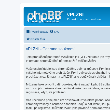
vPLZNI
Plzeňské podzemí i nadzemí
Rychlé odkazy
FAQ
Obsah fóra
vPLZNI - Ochrana soukromí
Toto prohlášení podrobně vysvětluje jak „vPLZNI“ (dále jen “my
informace shromážděné během každé vaší návštěvy.
Vaše osobní údaje jsou shromážděny dvěma způsoby. Prvním při
vašeho internetového prohlížeče. První dvě cookies obsahují je
procházet mezi tématy na „vPLZNI“, a je používána k ukládání i
Můžeme také vytvořit další cookies, které nepatří k phpBB soft
možnost jak můžeme shromažďovat vaše osobní údaje, je vaše o
registrace, když jste přihlášeni.
Váš účet bude přinejmenším obsahovat uživatelské jméno, osobn
chráněny zákony o ochraně osobních údajů a dat, které jsou pl
mailu při registraci, můžeme zvolit jako povinné nebo dobrovo