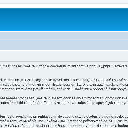
”, “nás”, “naše”, “vPLZNI”, “http://www.forum.vplzni.com”) a phpBB („phpBB softwa
 vstupu na „vPLZNI“, kdy phpBB vytvoří několik cookies, což jsou malé textové so
n uživatelské-id a anonymní identifikátor session, které je vám automaticky přiděle
nformace, které téma jste již přečetli, což vede k snažšímu a pohodlnějšímu pohybu
ware během procházení „vPLZNI“, ale tyto cookies jsou mimo rozsah tohoto dokument
deslání těchto údajů nám. Toto může zahrnovat: odeslání příspěvků jako anonymní 
í heslo, používané při přihlašování do vašeho účtu, a osobní, platnou e-mailovou
atné v zemi, ve které sídlíme. Jakékoliv jiné informace požadované od „vPLZNI“ 
lné. Ve všech případech dostanete možnost rozhodnout, zda-li tyto informace budo