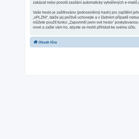
zakázat nebo povolit zasílání automaticky vytvářených e-mailů
Vaše heslo je zašifrováno (jednosměrný hash) pro zajištění jeh
„vPLZNI“, takže jej pečlivě uchovejte a v žádném případě nebud
můžete použít funkci „Zapomněl jsem své heslo“ poskytovanou
nové a zašle vám ho, abyste se mohli přihlásit ke svému účtu.
Obsah fóra