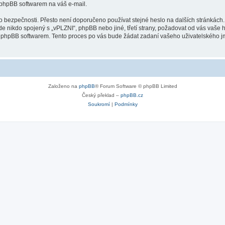
 phpBB softwarem na váš e-mail.
o bezpečnosti. Přesto není doporučeno používat stejné heslo na dalších stránkách.
e nikdo spojený s „vPLZNI“, phpBB nebo jiné, třetí strany, požadovat od vás vaše 
 phpBB softwarem. Tento proces po vás bude žádat zadaní vašeho uživatelského j
Založeno na
phpBB
® Forum Software © phpBB Limited
Český překlad –
phpBB.cz
Soukromí
|
Podmínky