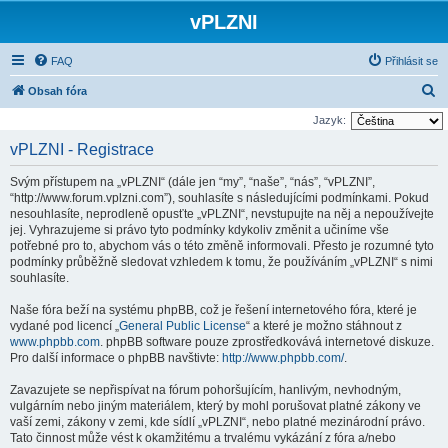
vPLZNI
FAQ
Přihlásit se
H
Obsah fóra
l
Jazyk:
e
vPLZNI - Registrace
d
Svým přístupem na „vPLZNI“ (dále jen “my”, “naše”, “nás”, “vPLZNI”,
a
“http://www.forum.vplzni.com”), souhlasíte s následujícími podmínkami. Pokud
t
nesouhlasíte, neprodleně opusťte „vPLZNI“, nevstupujte na něj a nepoužívejte
jej. Vyhrazujeme si právo tyto podmínky kdykoliv změnit a učiníme vše
potřebné pro to, abychom vás o této změně informovali. Přesto je rozumné tyto
podmínky průběžně sledovat vzhledem k tomu, že používáním „vPLZNI“ s nimi
souhlasíte.
Naše fóra beží na systému phpBB, což je řešení internetového fóra, které je
vydané pod licencí „
General Public License
“ a které je možno stáhnout z
www.phpbb.com
. phpBB software pouze zprostředkovává internetové diskuze.
Pro další informace o phpBB navštivte:
http://www.phpbb.com/
.
Zavazujete se nepřispívat na fórum pohoršujícím, hanlivým, nevhodným,
vulgárním nebo jiným materiálem, který by mohl porušovat platné zákony ve
vaší zemi, zákony v zemi, kde sídlí „vPLZNI“, nebo platné mezinárodní právo.
Tato činnost může vést k okamžitému a trvalému vykázání z fóra a/nebo