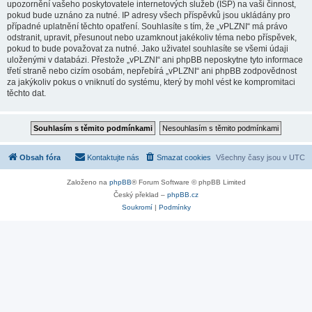
upozornění vašeho poskytovatele internetových služeb (ISP) na vaši činnost,
pokud bude uznáno za nutné. IP adresy všech příspěvků jsou ukládány pro
případné uplatnění těchto opatření. Souhlasíte s tím, že „vPLZNI“ má právo
odstranit, upravit, přesunout nebo uzamknout jakékoliv téma nebo příspěvek,
pokud to bude považovat za nutné. Jako uživatel souhlasíte se všemi údaji
uloženými v databázi. Přestože „vPLZNI“ ani phpBB neposkytne tyto informace
třetí straně nebo cizím osobám, nepřebírá „vPLZNI“ ani phpBB zodpovědnost
za jakýkoliv pokus o vniknutí do systému, který by mohl vést ke kompromitaci
těchto dat.
Obsah fóra
Kontaktujte nás
Smazat cookies
Všechny časy jsou v
UTC
Založeno na
phpBB
® Forum Software © phpBB Limited
Český překlad –
phpBB.cz
Soukromí
|
Podmínky