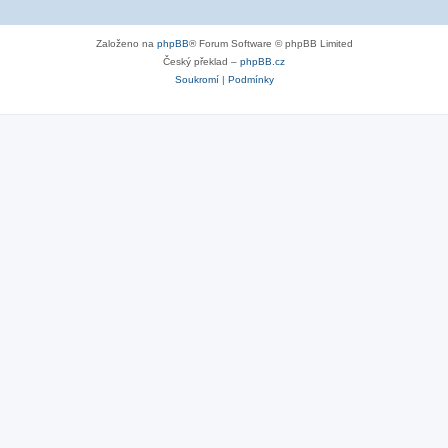
Založeno na
phpBB
® Forum Software © phpBB Limited
Český překlad –
phpBB.cz
Soukromí
|
Podmínky