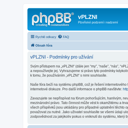
vPLZNI
Plzeňské podzemí i nadzemí
Rychlé odkazy
FAQ
Obsah fóra
vPLZNI - Podmínky pro užívání
Svým přístupem na „vPLZNI“ (dále jen “my”, “naše”, “nás”, “vPL
a nepoužívejte jej. Vyhrazujeme si právo tyto podmínky kdykol
k tomu, že používáním „vPLZNI“ s nimi souhlasíte.
Naše fóra beží na systému phpBB, což je řešení internetového fó
internetové diskuze. Pro další informace o phpBB navštivte:
htt
Zavazujete se nepřispívat na fórum pohoršujícím, hanlivým, ne
mezinárodní právo. Tato činnost může vést k okamžitému a trva
všech příspěvků jsou ukládány pro případné uplatnění těchto o
považovat za nutné. Jako uživatel souhlasíte se všemi údaji u
zodpovědnost za jakýkoliv pokus o vniknutí do systému, který b