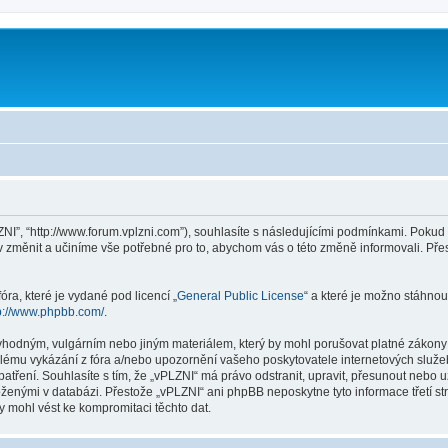
ZNI”, “http://www.forum.vplzni.com”), souhlasíte s následujícími podmínkami. Poku
iv změnit a učiníme vše potřebné pro to, abychom vás o této změně informovali. P
ra, které je vydané pod licencí „
General Public License
“ a které je možno stáhnou
p://www.phpbb.com/
.
vhodným, vulgárním nebo jiným materiálem, který by mohl porušovat platné zákony v
lému vykázání z fóra a/nebo upozornění vašeho poskytovatele internetových služeb
patření. Souhlasíte s tím, že „vPLZNI“ má právo odstranit, upravit, přesunout neb
loženými v databázi. Přestože „vPLZNI“ ani phpBB neposkytne tyto informace třetí 
y mohl vést ke kompromitaci těchto dat.