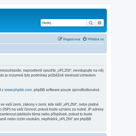
Hledat
Pokročilé hledání
Registrovat
Přihlásit se
d nesouhlasíte, neprodleně opusťte „vPLZNI“, nevstupujte na něj
řesto je rozumné tyto podmínky průběžně sledovat vzhledem
t z
www.phpbb.com
. phpBB software pouze zprostředkovává
e vaší zemi, zákony v zemi, kde sídlí „vPLZNI“, nebo platné
 (ISP) na vaši činnost, pokud bude uznáno za nutné. IP adresy
o uzamknout jakékoliv téma nebo příspěvek, pokud to bude
straně nebo cizím osobám, nepřebírá „vPLZNI“ ani phpBB