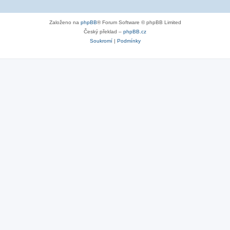
Založeno na
phpBB
® Forum Software © phpBB Limited
Český překlad –
phpBB.cz
Soukromí
|
Podmínky