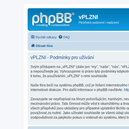
vPLZNI
Plzeňské podzemí i nadzemí
Rychlé odkazy
FAQ
Obsah fóra
vPLZNI - Podmínky pro užívání
Svým přístupem na „vPLZNI“ (dále jen “my”, “naše”, “nás”, “vPL
a nepoužívejte jej. Vyhrazujeme si právo tyto podmínky kdykol
k tomu, že používáním „vPLZNI“ s nimi souhlasíte.
Naše fóra beží na systému phpBB, což je řešení internetového fó
internetové diskuze. Pro další informace o phpBB navštivte:
htt
Zavazujete se nepřispívat na fórum pohoršujícím, hanlivým, ne
mezinárodní právo. Tato činnost může vést k okamžitému a trva
všech příspěvků jsou ukládány pro případné uplatnění těchto o
považovat za nutné. Jako uživatel souhlasíte se všemi údaji u
zodpovědnost za jakýkoliv pokus o vniknutí do systému, který b