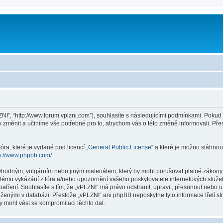
ZNI”, “http://www.forum.vplzni.com”), souhlasíte s následujícími podmínkami. Poku
iv změnit a učiníme vše potřebné pro to, abychom vás o této změně informovali. P
ra, které je vydané pod licencí „
General Public License
“ a které je možno stáhnou
p://www.phpbb.com/
.
vhodným, vulgárním nebo jiným materiálem, který by mohl porušovat platné zákony v
lému vykázání z fóra a/nebo upozornění vašeho poskytovatele internetových služeb
patření. Souhlasíte s tím, že „vPLZNI“ má právo odstranit, upravit, přesunout neb
loženými v databázi. Přestože „vPLZNI“ ani phpBB neposkytne tyto informace třetí 
y mohl vést ke kompromitaci těchto dat.