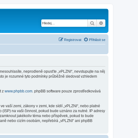
Hledat
Pokročilé hledání
Registrovat
Přihlásit se
d nesouhlasíte, neprodleně opusťte „vPLZNI“, nevstupujte na něj
řesto je rozumné tyto podmínky průběžně sledovat vzhledem
t z
www.phpbb.com
. phpBB software pouze zprostředkovává
e vaší zemi, zákony v zemi, kde sídlí „vPLZNI“, nebo platné
 (ISP) na vaši činnost, pokud bude uznáno za nutné. IP adresy
o uzamknout jakékoliv téma nebo příspěvek, pokud to bude
straně nebo cizím osobám, nepřebírá „vPLZNI“ ani phpBB